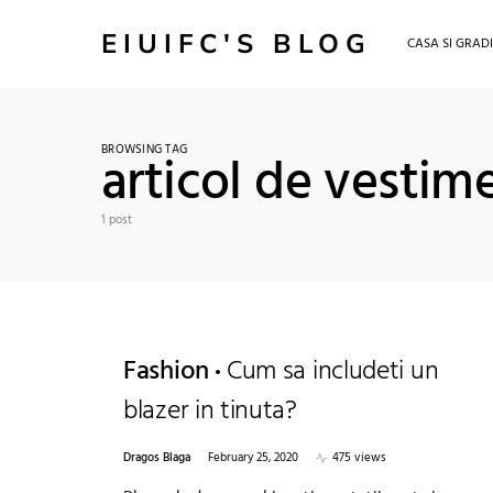
EIUIFC'S BLOG
CASA SI GRAD
BROWSING TAG
articol de vestim
1 post
Fashion
Cum sa includeti un
blazer in tinuta?
Dragos Blaga
February 25, 2020
475 views