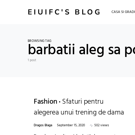
EIUIFC'S BLOG
CASA SI GRAD
BROWSING TAG
barbatii aleg sa p
1 post
Fashion
Sfaturi pentru
alegerea unui trening de dama
Dragos Blaga
September 15, 2020
502 views