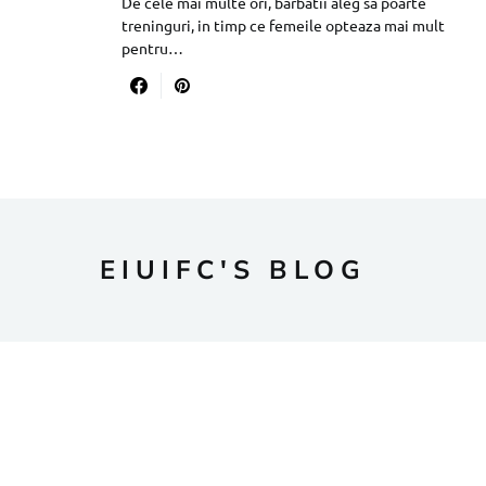
De cele mai multe ori, barbatii aleg sa poarte
treninguri, in timp ce femeile opteaza mai mult
pentru…
EIUIFC'S BLOG