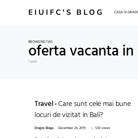
EIUIFC'S BLOG
CASA SI GRAD
BROWSING TAG
oferta vacanta in 
1 post
Travel
Care sunt cele mai bune
locuri de vizitat in Bali?
Dragos Blaga
December 24, 2019
530 views