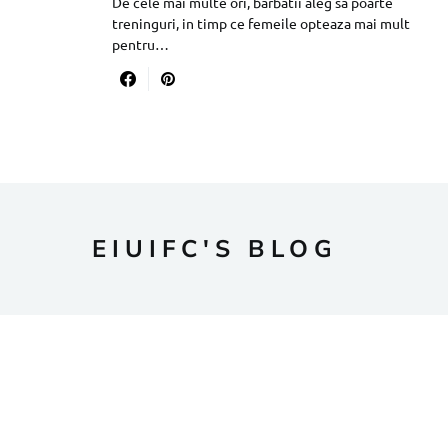
De cele mai multe ori, barbatii aleg sa poarte
treninguri, in timp ce femeile opteaza mai mult
pentru…
EIUIFC'S BLOG