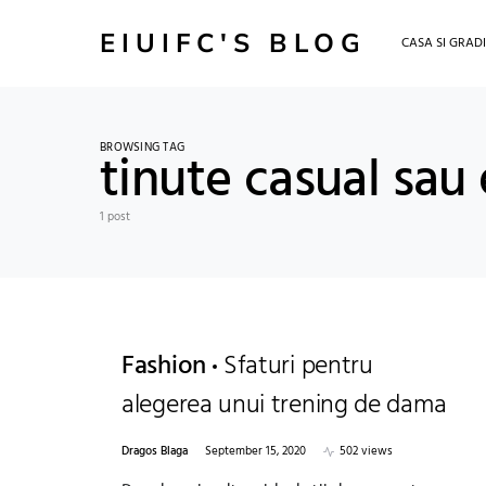
EIUIFC'S BLOG
CASA SI GRAD
BROWSING TAG
tinute casual sau
1 post
Fashion
Sfaturi pentru
alegerea unui trening de dama
Dragos Blaga
September 15, 2020
502 views