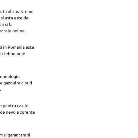
ga. In ultima vreme
si asta este de
i si la
ectele online.
si in Romania este
r o tehnologie
 tehnologie
 de gazduire cloud
.
te pentru ca ele
t de nevoia curenta
im si garantam si