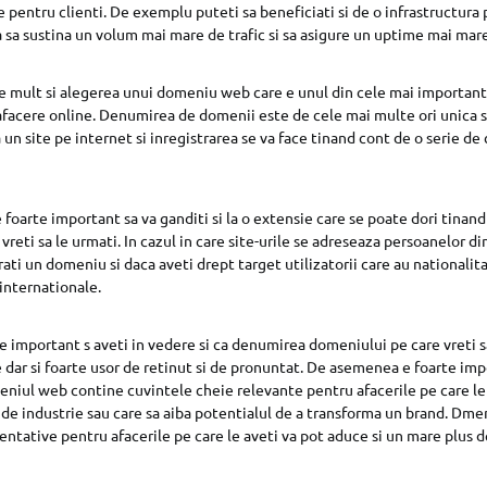
 pentru clienti. De exemplu puteti sa beneficiati si de o infrastructura
la sa sustina un volum mai mare de trafic si sa asigure un uptime mai mare
e mult si alegerea unui domeniu web care e unul din cele mai important
facere online. Denumirea de domenii este de cele mai multe ori unica si
 un site pe internet si inregistrarea se va face tinand cont de o serie de c
 foarte important sa va ganditi si la o extensie care se poate dori tinan
 vreti sa le urmati. In cazul in care site-urile se adreseaza persoanelor d
rati un domeniu si daca aveti drept target utilizatorii care au nationalita
 internationale.
e important s aveti in vedere si ca denumirea domeniului pe care vreti sa 
te dar si foarte usor de retinut si de pronuntat. De asemenea e foarte imp
niul web contine cuvintele cheie relevante pentru afacerile pe care le 
 de industrie sau care sa aiba potentialul de a transforma un brand. Dm
entative pentru afacerile pe care le aveti va pot aduce si un mare plus d