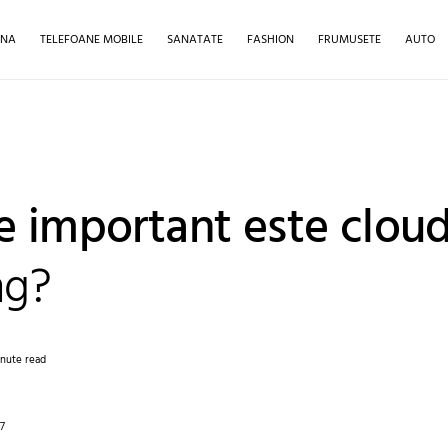
INA
TELEFOANE MOBILE
SANATATE
FASHION
FRUMUSETE
AUTO
e important este clou
ng?
inute read
17