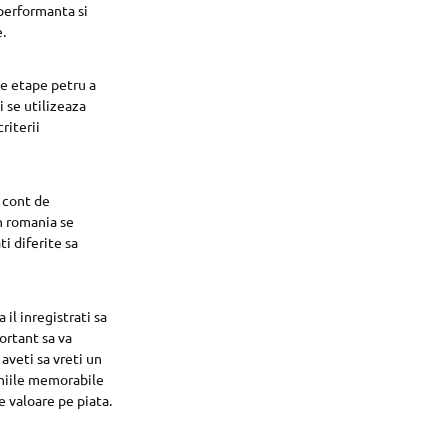
 performanta si
.
e etape petru a
 se utilizeaza
riterii
d cont de
in romania se
ti diferite sa
il inregistrati sa
ortant sa va
aveti sa vreti un
eniile memorabile
e valoare pe piata.