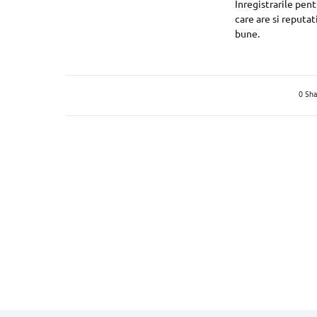
Inregistrarile pent
care are si reputa
bune.
0 Sha