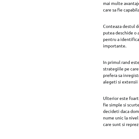
mai multe avantaje
care sa fie capabi
Conteaza destul d
putea deschide o a
pentru a identifica
importante.
In primul rand este
strategiile pe care
prefera sa inregist
alegeti si extensii
Ulterior este foart
fie simple si scur
decideti daca dome
nume unic la nivel
care sunt si reprez