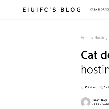
EIUIFC'S BLOG
CASA SI GRAD
Home
»
Hosting
Cat d
hosti
508 views
2 m
Dragos Blaga
January 19, 20