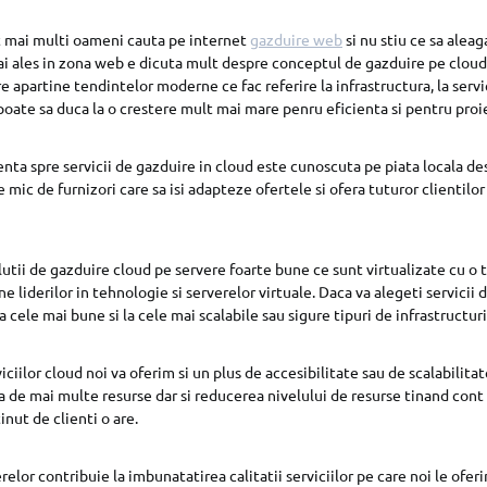
t mai multi oameni cauta pe internet
gazduire web
si nu stiu ce sa alea
ai ales in zona web e dicuta mult despre conceptul de gazduire pe cloud 
 apartine tendintelor moderne ce fac referire la infrastructura, la servici
oate sa duca la o crestere mult mai mare penru eficienta si pentru proi
enta spre servicii de gazduire in cloud este cunoscuta pe piata locala de
mic de furnizori care sa isi adapteze ofertele si ofera tuturor clientilo
olutii de gazduire cloud pe servere foarte bune ce sunt virtualizate cu o
 liderilor in tehnologie si serverelor virtuale. Daca va alegeti servicii
la cele mai bune si la cele mai scalabile sau sigure tipuri de infrastructuri
viciilor cloud noi va oferim si un plus de accesibilitate sau de scalabilita
a de mai multe resurse dar si reducerea nivelului de resurse tinand con
inut de clienti o are.
relor contribuie la imbunatatirea calitatii serviciilor pe care noi le ofer