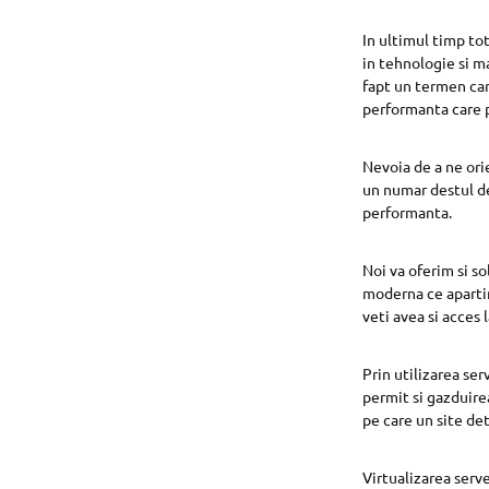
In ultimul timp to
in tehnologie si m
fapt un termen care
performanta care p
Nevoia de a ne ori
un numar destul de 
performanta.
Noi va oferim si s
moderna ce apartine
veti avea si acces 
Prin utilizarea ser
permit si gazduire
pe care un site det
Virtualizarea serve