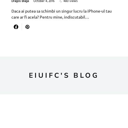
Dragos Blaga
October 4, 2016
480 views
Daca ai putea sa schimbi un singur lucru la iPhone-ul tau
care ar fi acela? Pentru mine, indiscutabil…
EIUIFC'S BLOG