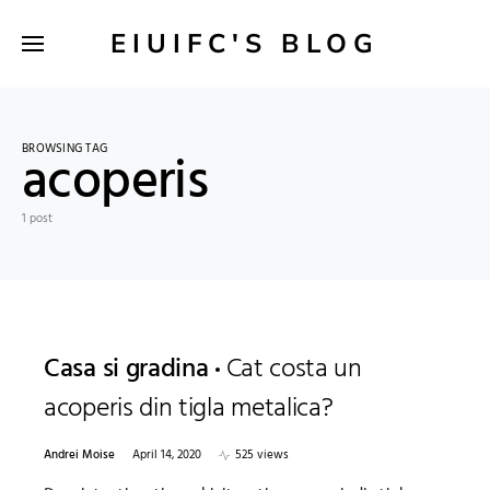
EIUIFC'S BLOG
BROWSING TAG
acoperis
1 post
Casa si gradina
Cat costa un
acoperis din tigla metalica?
Andrei Moise
April 14, 2020
525 views