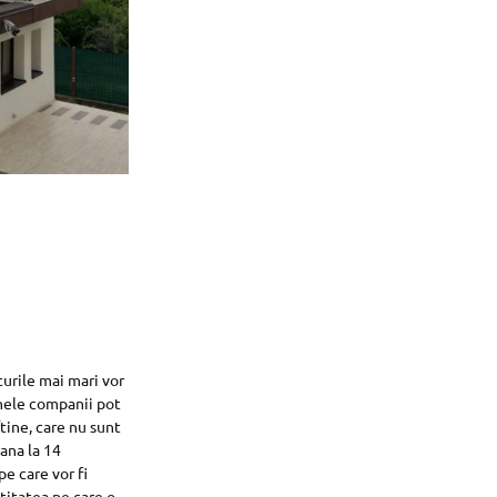
turile mai mari vor
Unele companii pot
tine, care nu sunt
pana la 14
e care vor fi
titatea pe care o