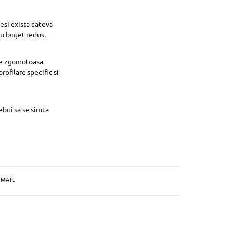
esi exista cateva
cu buget redus.
rte zgomotoasa
ofilare specific si
ebui sa se simta
MAIL