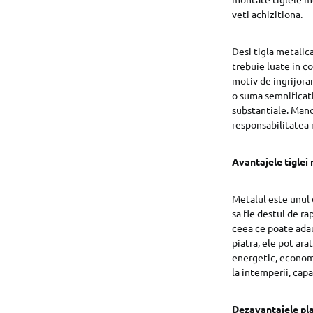
veti achizitiona.
Desi tigla metalica
trebuie luate in co
motiv de ingrijora
o suma semnificati
substantiale. Manop
responsabilitatea 
Avantajele tiglei
Metalul este unul 
sa fie destul de ra
ceea ce poate adau
piatra, ele pot ara
energetic, economi
la intemperii, cap
Dezavantajele pla