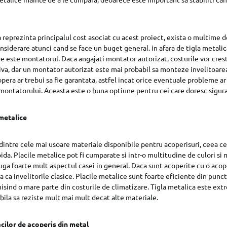
 reprezinta principalul cost asociat cu acest proiect, exista o multime d
nsiderare atunci cand se face un buget general. in afara de tigla metalic
re este montatorul. Daca angajati montator autorizat, costurile vor creste
va, dar un montator autorizat este mai probabil sa monteze invelitoarea
era ar trebui sa fie garantata, astfel incat orice eventuale probleme ar 
montatorului. Aceasta este o buna optiune pentru cei care doresc siguran
 metalice
dintre cele mai usoare materiale disponibile pentru acoperisuri, ceea ce
pida. Placile metalice pot fi cumparate si intr-o multitudine de culori si 
ga foarte mult aspectul casei in general. Daca sunt acoperite cu o acop
ta ca invelitorile clasice. Placile metalice sunt foarte eficiente din punc
sind o mare parte din costurile de climatizare. Tigla metalica este ext
abila sa reziste mult mai mult decat alte materiale.
cilor de acoperis din metal