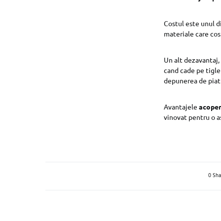
Costul este unul d
materiale care cos
Un alt dezavantaj,
cand cade pe tigle
depunerea de piatr
Avantajele
acoperi
vinovat pentru o a
0 Sha