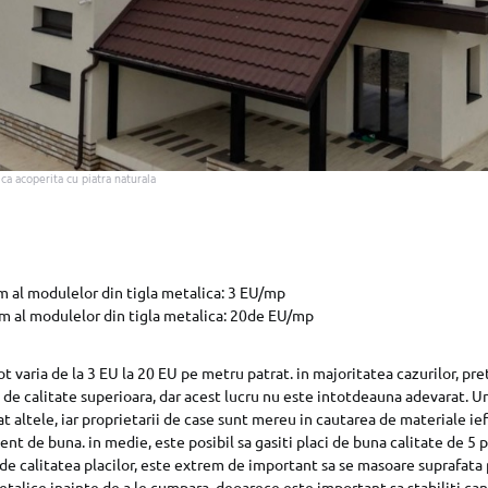
ca acoperita cu piatra naturala
m al modulelor din tigla metalica: 3 EU/mp
m al modulelor din tigla metalica: 20de EU/mp
t varia de la 3 EU la 20 EU pe metru patrat. in majoritatea cazurilor, pre
ci de calitate superioara, dar acest lucru nu este intotdeauna adevarat. 
t altele, iar proprietarii de case sunt mereu in cautarea de materiale ief
ient de buna. in medie, este posibil sa gasiti placi de buna calitate de 5 
de calitatea placilor, este extrem de important sa se masoare suprafata p
talice inainte de a le cumpara, deoarece este important sa stabiliti can