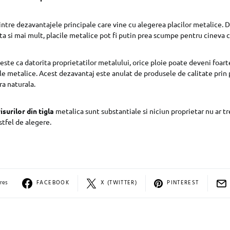
intre dezavantajele principale care vine cu alegerea placilor metalice. D
ta si mai mult, placile metalice pot fi putin prea scumpe pentru cineva 
 este ca datorita proprietatilor metalului, orice ploie poate deveni foa
le metalice. Acest dezavantaj este anulat de produsele de calitate prin pr
a naturala.
surilor din tigla
metalica sunt substantiale si niciun proprietar nu ar tr
stfel de alegere.
res
FACEBOOK
X (TWITTER)
PINTEREST