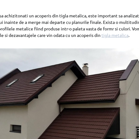
a achizitonati un acoperis din tigla metalica, este important sa analizat
ui inainte de a merge mai departe cu planurile finale. Exista o multitudi
profilele metalice fiind produse intr-o paleta vasta de formr si culori. Vo
ele si dezavantajele care vin odata cu un acoperis din
tigla metalica
.