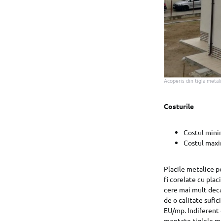
Acoperis din tigla metali
Costurile
Costul mini
Costul maxi
Placile metalice po
fi corelate cu pla
cere mai mult deca
de o calitate sufic
EU/mp. Indiferent 
montate tiglele me