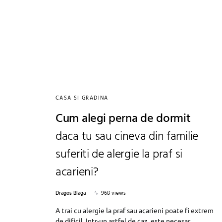
CASA SI GRADINA
Cum alegi perna de dormit
daca tu sau cineva din familie
suferiti de alergie la praf si
acarieni?
Dragos Blaga
968 views
A trai cu alergie la praf sau acarieni poate fi extrem
de dificil. Intr-un astfel de caz, este necesar…