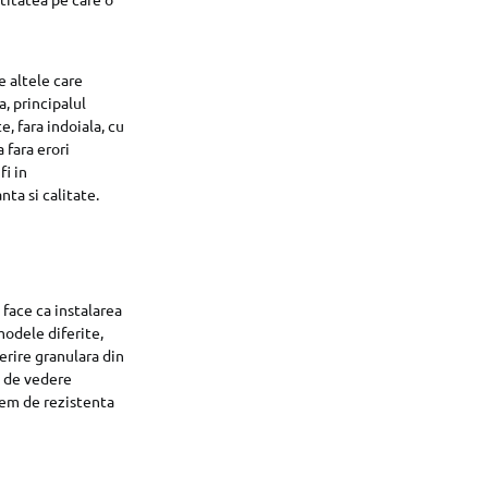
e altele care
a, principalul
, fara indoiala, cu
 fara erori
fi in
ta si calitate.
 face ca instalarea
modele diferite,
erire granulara din
t de vedere
rem de rezistenta