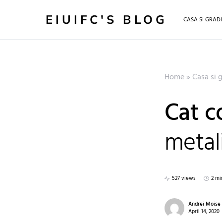
EIUIFC'S BLOG
CASA SI GRAD
Home
»
Casa si 
Cat c
metal
527 views
2 mi
Andrei Moise
April 14, 2020