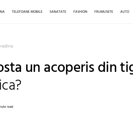
INA
TELEFOANE MOBILE
SANATATE
FASHION
FRUMUSETE
AUTO
gradina
osta un acoperis din ti
ica?
nute read