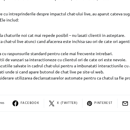
re cu intreprinderile despre impactul chat-ului live, au aparut cateva sug
Ele includ:
a chaturile noi cat mai repede posibil – nu lasati clientii in asteptare.
 chat-ul live atunci cand afacerea este inchisa sau ori de cate ori agent
ta cu raspunsurile standard pentru cele mai frecvente intrebari.
ii de vanzari sa interactioneze cu clientul ori de cate ori este nevoie.
scutiile salvate in cadrul chat-ului pentru a imbunatati interactiunile cu 
i unde si cand apare butonul de chat live pe site-ul web.
siderare utilizarea declansatoarelor automate pentru ca chatul sa fie pr
res
FACEBOOK
X (TWITTER)
PINTEREST