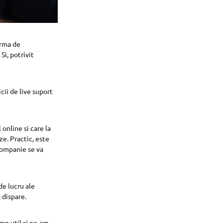
orma de
Si, potrivit
cii de live suport
online si care la
ze. Practic, este
 companie se va
de lucru ale
 dispare.
mp util si ne-am