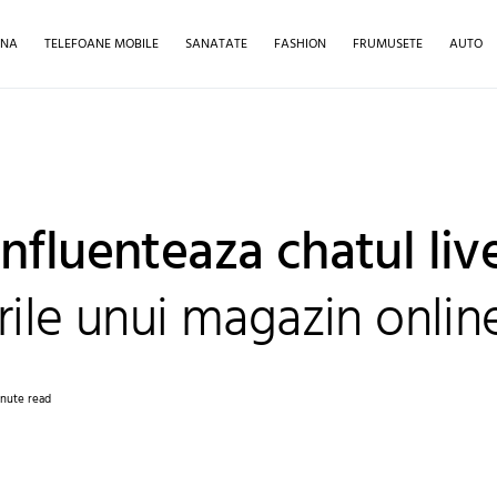
INA
TELEFOANE MOBILE
SANATATE
FASHION
FRUMUSETE
AUTO
nfluenteaza chatul liv
rile unui magazin onlin
inute read