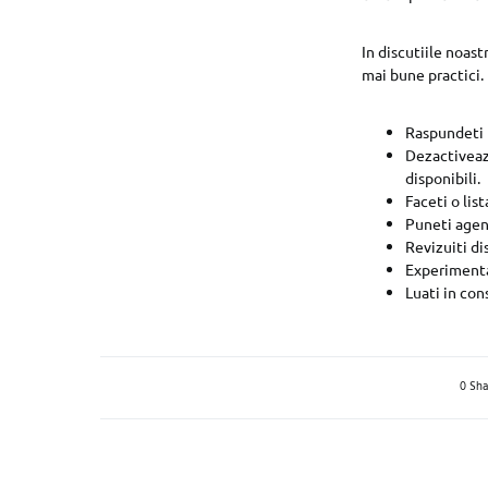
In discutiile noast
mai bune practici. 
Raspundeti l
Dezactiveaza
disponibili.
Faceti o lis
Puneti agent
Revizuiti di
Experimentat
Luati in con
0 Sha