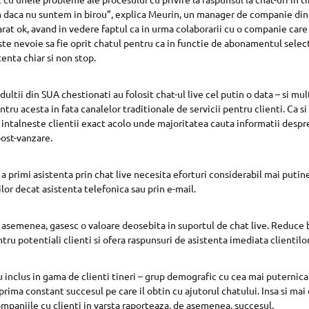
im daca nu suntem in birou”, explica Meurin, un manager de companie di
rat ok, avand in vedere faptul ca in urma colaborarii cu o companie car
ste nevoie sa fie oprit chatul pentru ca in functie de abonamentul select
tenta chiar si non stop.
ultii din SUA chestionati au folosit chat-ul live cel putin o data – si mu
ntru acesta in fata canalelor traditionale de servicii pentru clienti. Ca si
ve intalneste clientii exact acolo unde majoritatea cauta informatii desp
post-vanzare.
 a primi asistenta prin chat live necesita eforturi considerabil mai putin
lor decat asistenta telefonica sau prin e-mail.
e asemenea, gasesc o valoare deosebita in suportul de chat live. Reduce 
ru potentiali clienti si ofera raspunsuri de asistenta imediata clientilor
 inclus in gama de clienti tineri – grup demografic cu cea mai puternica
exprima constant succesul pe care il obtin cu ajutorul chatului. Insa si m
companiile cu clienti in varsta raporteaza, de asemenea, succesul.