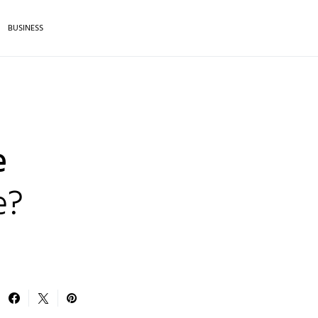
BUSINESS
e
e?