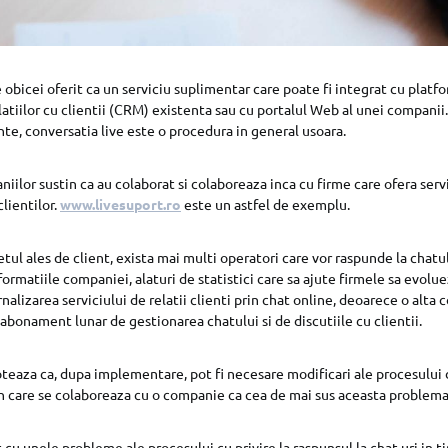
e obicei oferit ca un serviciu suplimentar care poate fi integrat cu platf
tiilor cu clientii (CRM) existenta sau cu portalul Web al unei companii. 
nte, conversatia live este o procedura in general usoara.
ilor sustin ca au colaborat si colaboreaza inca cu firme care ofera servi
clientilor.
www.livesuport.ro
este un astfel de exemplu.
tul ales de client, exista mai multi operatori care vor raspunde la chatul 
nformatiile companiei, alaturi de statistici care sa ajute firmele sa evolue
alizarea serviciului de relatii clienti prin chat online, deoarece o alta
abonament lunar de gestionarea chatului si de discutiile cu clientii.
eaza ca, dupa implementare, pot fi necesare modificari ale procesului 
 in care se colaboreaza cu o companie ca cea de mai sus aceasta problema
cu unele probleme ale procesului cu privire la raspunsul la chat-uri in ti