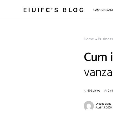
EIUIFC'S BLOG
CASA SI GRAD
Home
»
Business
Cum i
vanza
608 views
2 m
Dragos Blaga
April 15, 2020