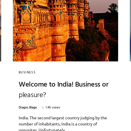
BUSINESS
Welcome to India! Business or
pleasure?
Dragos Blaga
1.4K views
India. The second largest country judging by the
number of inhabitants, India is a country of
opposites. Unfortunately,…