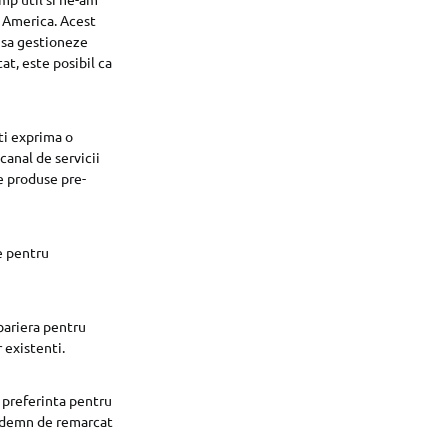
n America. Acest
e sa gestioneze
at, este posibil ca
lti exprima o
 canal de servicii
re produse pre-
e pentru
bariera pentru
 existenti.
 preferinta pentru
ai demn de remarcat