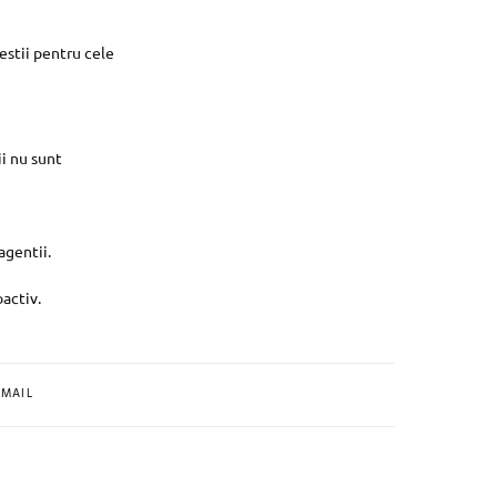
estii pentru cele
ii nu sunt
agentii.
oactiv.
MAIL