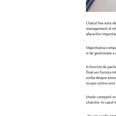
Chatul live este d
management al rela
afacerilor importa
Majoritatea compani
si de gestionare a 
In functie de pache
final vor furniza i
vorba despre extern
ocupa contra unui 
Unele companii not
chatului. In cazul
„Ne-am confruntat 