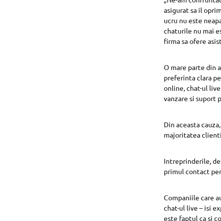
asigurat sa il opr
ucru nu este neapa
chaturile nu mai e
firma sa ofere asis
O mare parte din ad
preferinta clara pe
online, chat-ul li
vanzare si suport 
Din aceasta cauza,
majoritatea clienti
Intreprinderile, d
primul contact pent
Companiile care au
chat-ul live – isi 
este faptul ca si 