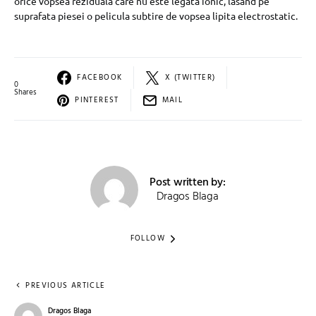
orice vopsea reziduala care nu este legata ionic, lasand pe
suprafata piesei o pelicula subtire de vopsea lipita electrostatic.
FACEBOOK
X (TWITTER)
0
Shares
PINTEREST
MAIL
Post written by:
Dragos Blaga
FOLLOW
PREVIOUS ARTICLE
Dragos Blaga