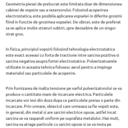
Geometria piesei de prelucrat este limitata doar de dimensiunea
cabinei de vopsire sau a rezervorului. Folosind acoperirea
electrostatica, este posibila aplicarea vopselei in diferite grosimi
fiind in functie de grosimea vopselei. De obicei, este de preferat
sa se aplice multe straturi subtiri, spre deosebire de un singur
strat gros.
In fizica, principiul vopsirii folosind tehnologia electrostatica
este exact aceeasi cu forta de tractiune intre sarcina pozitiva si
sarcina negativa asupra fortei electrostatice. Pulverizatoarele
utilizate in aceasta tehnica folosesc aerul pentru a impinge
materialul sau particulele de acoperire.
Prin furnizarea de inalta tensiune pe varful pulverizatorului se va
produce o cantitate mare de incarcare electrica. Particulele
incarcate vor iesi din duza dupa ce particulele preiau o parte din
incarcare. Prin urmare, obiectul care urmeaza sa fie vopsit este,
in general, din metal si are sarcini electrice opuse, astfel incat
sarcina se va raspandi uniform pe suprafata metalului. Mai mult,
sarcina va atrage particule cu sarcini opuse si se va muta pe