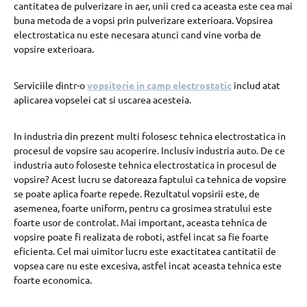
cantitatea de pulverizare in aer, unii cred ca aceasta este cea mai
buna metoda de a vopsi prin pulverizare exterioara. Vopsirea
electrostatica nu este necesara atunci cand vine vorba de
vopsire exterioara.
Serviciile dintr-o
vopsitorie in camp electrostatic
includ atat
aplicarea vopselei cat si uscarea acesteia.
In industria din prezent multi folosesc tehnica electrostatica in
procesul de vopsire sau acoperire. Inclusiv industria auto. De ce
industria auto foloseste tehnica electrostatica in procesul de
vopsire? Acest lucru se datoreaza faptului ca tehnica de vopsire
se poate aplica foarte repede. Rezultatul vopsirii este, de
asemenea, foarte uniform, pentru ca grosimea stratului este
foarte usor de controlat. Mai important, aceasta tehnica de
vopsire poate fi realizata de roboti, astfel incat sa fie foarte
eficienta. Cel mai uimitor lucru este exactitatea cantitatii de
vopsea care nu este excesiva, astfel incat aceasta tehnica este
foarte economica.