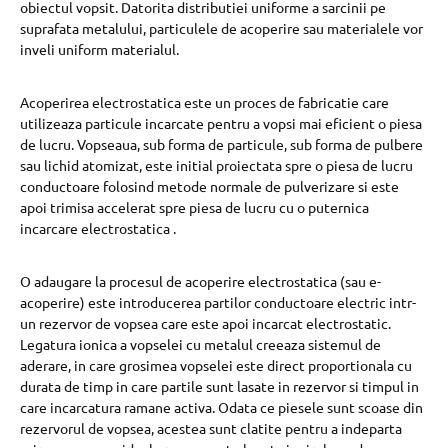
obiectul vopsit. Datorita distributiei uniforme a sarcinii pe
suprafata metalului, particulele de acoperire sau materialele vor
inveli uniform materialul.
Acoperirea electrostatica este un proces de fabricatie care
utilizeaza particule incarcate pentru a vopsi mai eficient o piesa
de lucru. Vopseaua, sub forma de particule, sub forma de pulbere
sau lichid atomizat, este initial proiectata spre o piesa de lucru
conductoare folosind metode normale de pulverizare si este
apoi trimisa accelerat spre piesa de lucru cu o puternica
incarcare electrostatica .
O adaugare la procesul de acoperire electrostatica (sau e-
acoperire) este introducerea partilor conductoare electric intr-
un rezervor de vopsea care este apoi incarcat electrostatic.
Legatura ionica a vopselei cu metalul creeaza sistemul de
aderare, in care grosimea vopselei este direct proportionala cu
durata de timp in care partile sunt lasate in rezervor si timpul in
care incarcatura ramane activa. Odata ce piesele sunt scoase din
rezervorul de vopsea, acestea sunt clatite pentru a indeparta