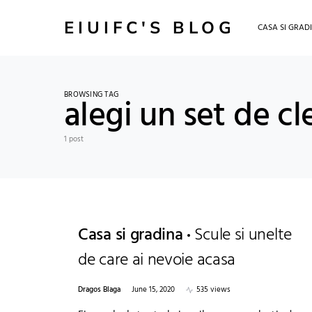
EIUIFC'S BLOG
CASA SI GRAD
BROWSING TAG
alegi un set de cl
1 post
Casa si gradina
Scule si unelte
de care ai nevoie acasa
Dragos Blaga
June 15, 2020
535 views