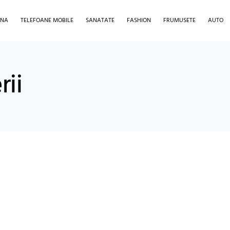
INA
TELEFOANE MOBILE
SANATATE
FASHION
FRUMUSETE
AUTO
rii