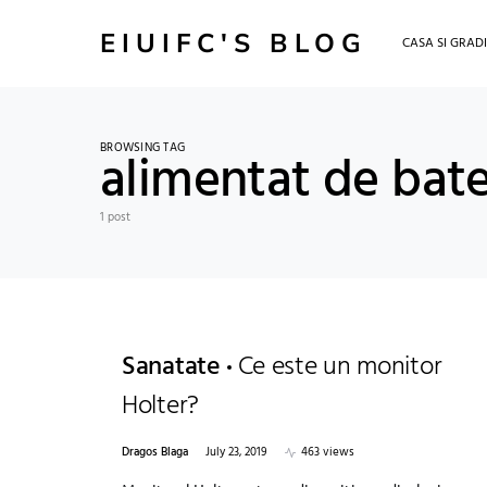
EIUIFC'S BLOG
CASA SI GRAD
BROWSING TAG
alimentat de bate
1 post
Sanatate
Ce este un monitor
Holter?
Dragos Blaga
July 23, 2019
463 views