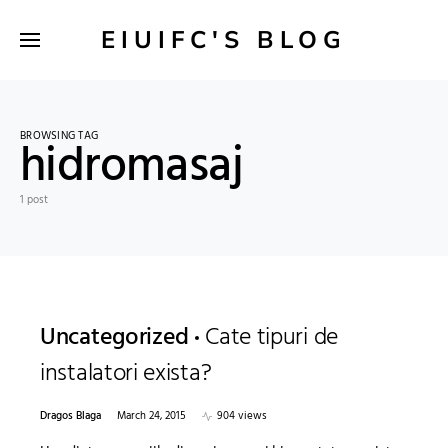
EIUIFC'S BLOG
BROWSING TAG
hidromasaj
1 post
Uncategorized
Cate tipuri de
instalatori exista?
Dragos Blaga
March 24, 2015
904 views