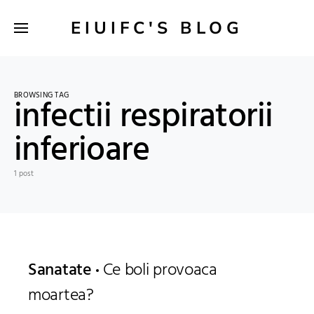
EIUIFC'S BLOG
BROWSING TAG
infectii respiratorii
inferioare
1 post
Sanatate
Ce boli provoaca
moartea?