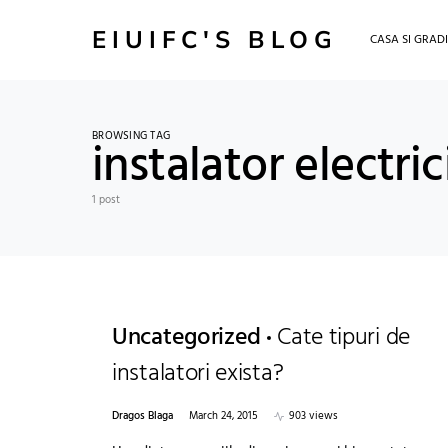
EIUIFC'S BLOG
CASA SI GRAD
BROWSING TAG
instalator electric
1 post
Uncategorized
Cate tipuri de
instalatori exista?
Dragos Blaga
March 24, 2015
903 views