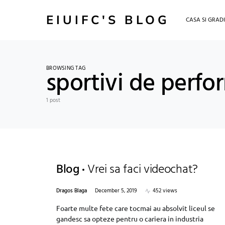
EIUIFC'S BLOG
CASA SI GRAD
BROWSING TAG
sportivi de perf
1 post
Blog
Vrei sa faci videochat?
Dragos Blaga
December 5, 2019
452 views
Foarte multe fete care tocmai au absolvit liceul se
gandesc sa opteze pentru o cariera in industria