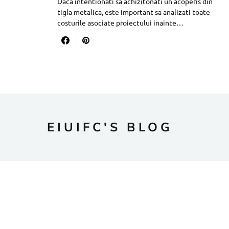
Daca intentionati sa achizitonati un acoperis din
tigla metalica, este important sa analizati toate
costurile asociate proiectului inainte…
EIUIFC'S BLOG