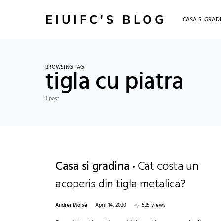
EIUIFC'S BLOG
CASA SI GRAD
BROWSING TAG
tigla cu piatra
1 post
Casa si gradina
Cat costa un
acoperis din tigla metalica?
Andrei Moise
April 14, 2020
525 views