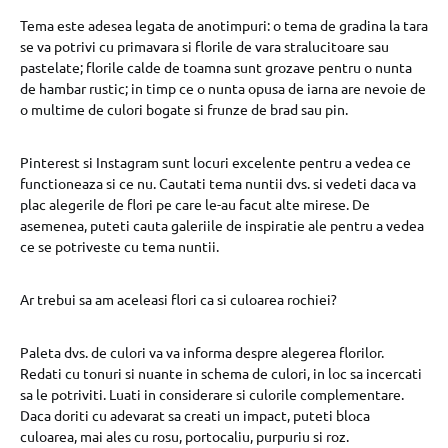
Tema este adesea legata de anotimpuri: o tema de gradina la tara
se va potrivi cu primavara si florile de vara stralucitoare sau
pastelate; florile calde de toamna sunt grozave pentru o nunta
de hambar rustic; in timp ce o nunta opusa de iarna are nevoie de
o multime de culori bogate si frunze de brad sau pin.
Pinterest si Instagram sunt locuri excelente pentru a vedea ce
functioneaza si ce nu. Cautati tema nuntii dvs. si vedeti daca va
plac alegerile de flori pe care le-au facut alte mirese. De
asemenea, puteti cauta galeriile de inspiratie ale pentru a vedea
ce se potriveste cu tema nuntii.
Ar trebui sa am aceleasi flori ca si culoarea rochiei?
Paleta dvs. de culori va va informa despre alegerea florilor.
Redati cu tonuri si nuante in schema de culori, in loc sa incercati
sa le potriviti. Luati in considerare si culorile complementare.
Daca doriti cu adevarat sa creati un impact, puteti bloca
culoarea, mai ales cu rosu, portocaliu, purpuriu si roz.