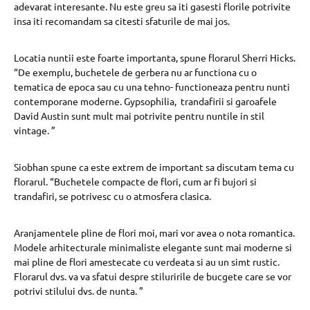
adevarat interesante. Nu este greu sa iti gasesti florile potrivite
insa iti recomandam sa citesti sfaturile de mai jos.
Locatia nuntii este foarte importanta, spune florarul Sherri Hicks.
“De exemplu, buchetele de gerbera nu ar functiona cu o
tematica de epoca sau cu una tehno- functioneaza pentru nunti
contemporane moderne. Gypsophilia, trandafirii si garoafele
David Austin sunt mult mai potrivite pentru nuntile in stil
vintage. ”
Siobhan spune ca este extrem de important sa discutam tema cu
florarul. “Buchetele compacte de flori, cum ar fi bujori si
trandafiri, se potrivesc cu o atmosfera clasica.
Aranjamentele pline de flori moi, mari vor avea o nota romantica.
Modele arhitecturale minimaliste elegante sunt mai moderne si
mai pline de flori amestecate cu verdeata si au un simt rustic.
Florarul dvs. va va sfatui despre stiluririle de bucgete care se vor
potrivi stilului dvs. de nunta. ”