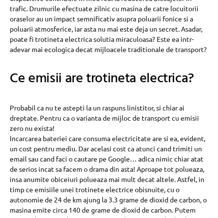
trafic. Drumurile efectuate zilnic cu masina de catre locuitorii
oraselor au un impact semnificativ asupra poluarii fonice si a
poluarii atmosferice, iar asta nu mai este deja un secret. Asadar,
poate fi trotineta electrica solutia miraculoasa? Este ea intr-
adevar mai ecologica decat mijloacele traditionale de transport?
Ce emisii are trotineta electrica?
Probabil ca nu te astepti la un raspuns linistitor, si chiar ai
dreptate. Pentru ca o varianta de mijloc de transport cu emisii
zero nu exista!
Incarcarea bateriei care consuma electricitate are si ea, evident,
un cost pentru mediu. Dar acelasi cost ca atunci cand trimiti un
email sau cand faci o cautare pe Google… adica nimic chiar atat
de serios incat sa facem o drama din asta! Aproape tot polueaza,
insa anumite obiceiuri polueaza mai mult decat altele. Astfel, in
timp ce emisiile unei trotinete electrice obisnuite, cu o
autonomie de 24 de km ajung la 3.3 grame de dioxid de carbon, o
masina emite circa 140 de grame de dioxid de carbon. Putem