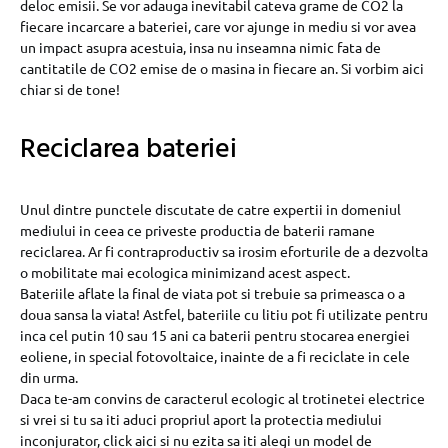
deloc emisii. Se vor adauga inevitabil cateva grame de CO2 la
fiecare incarcare a bateriei, care vor ajunge in mediu si vor avea
un impact asupra acestuia, insa nu inseamna nimic fata de
cantitatile de CO2 emise de o masina in fiecare an. Si vorbim aici
chiar si de tone!
Reciclarea bateriei
Unul dintre punctele discutate de catre expertii in domeniul
mediului in ceea ce priveste productia de baterii ramane
reciclarea. Ar fi contraproductiv sa irosim eforturile de a dezvolta
o mobilitate mai ecologica minimizand acest aspect.
Bateriile aflate la final de viata pot si trebuie sa primeasca o a
doua sansa la viata! Astfel, bateriile cu litiu pot fi utilizate pentru
inca cel putin 10 sau 15 ani ca baterii pentru stocarea energiei
eoliene, in special fotovoltaice, inainte de a fi reciclate in cele
din urma.
Daca te-am convins de caracterul ecologic al trotinetei electrice
si vrei si tu sa iti aduci propriul aport la protectia mediului
inconjurator, click aici si nu ezita sa iti alegi un model de