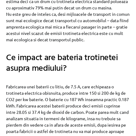
estima deci ca un drum cu trotineta electrica standard polueaza
cu aproximativ 79% mai putin decat un drum cu masina.
Nu este greu de inteles ca, desi mijloacele de transport in comun
sunt mai ecologice decat transportul cu automobilul – data fiind
amprenta ecologica mai mica a fiecarui pasager in parte – gratie
acestui nivel scazut de emisii trotineta electrica este cu mult
mai ecologica si decat transportul public.
Ce impact are bateria trotinetei
asupra mediului?
Fabricarea unei baterii cu litiu, de 7.5 A, care echipeaza o
trotineta electrica obisnuita, produce intre 150 si 200 de kg de
CO2 per kw baterie. O baterie cu 187 Wh inseamna practic 0.187
kWh. Fabricarea acestei baterii produce deci emisii cuprinse
intre 28.05 si 37.4 kg de dioxid de carbon. Poate parea mult cand
analizam situatia in termeni de kilograme, insa nu trebuie sa
pierdem din vedere ca in afara de aceste emisii, dupa iesirea pe
poarta fabricii o astfel de trotineta nu va mai produce aproape