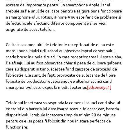
extrem de importanta pentru un smartphone Apple, iar el
trebuie sa fie unul de calitate pentru a asigura buna functionare
a smartphone-ului. Totusi, iPhone 4 nu este ferit de probleme si
defectiuni, ele afectand diferite componente si servicii
asigurate de acest telefon.
Calitatea semnalului de telefonie receptionat de el nu este
mereu buna. Multi utilizatori au observat faptul ca semnalul
scade brusc in unele situatii in care receptionarea lui este slaba.
Pe afisajul lui au fost observate chiar si pete de culoare galbena,
care au disparut in timp, acestea fiind cauzate de procesul de
fabricatie. Ele sunt, de fapt, provocate de substante de lipire
folosite de producator, evaporandu-se ulterior atunci cand
smartphone-ul este expus la mediul exterior.
[adsenseyu1]
Telefonul inceteaza sa raspunda la comenzi atunci cand nivelul
energiei din bateria lui este foarte scazut. In acest caz, bateria
dispozitivului trebuie incarcata timp de minim 20 de minute
pentru ca el sa poata fi folosit din nou in stare perfecta de
functionare.