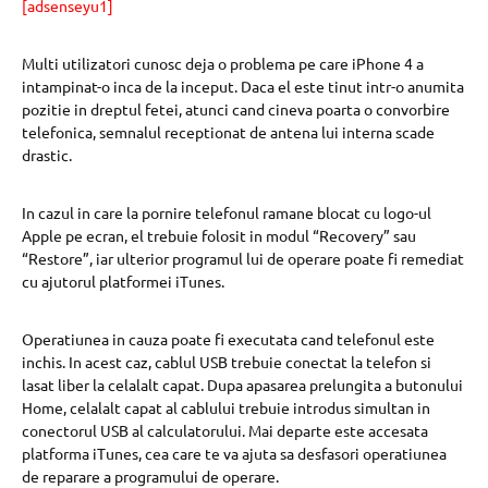
[adsenseyu1]
Multi utilizatori cunosc deja o problema pe care iPhone 4 a
intampinat-o inca de la inceput. Daca el este tinut intr-o anumita
pozitie in dreptul fetei, atunci cand cineva poarta o convorbire
telefonica, semnalul receptionat de antena lui interna scade
drastic.
In cazul in care la pornire telefonul ramane blocat cu logo-ul
Apple pe ecran, el trebuie folosit in modul “Recovery” sau
“Restore”, iar ulterior programul lui de operare poate fi remediat
cu ajutorul platformei iTunes.
Operatiunea in cauza poate fi executata cand telefonul este
inchis. In acest caz, cablul USB trebuie conectat la telefon si
lasat liber la celalalt capat. Dupa apasarea prelungita a butonului
Home, celalalt capat al cablului trebuie introdus simultan in
conectorul USB al calculatorului. Mai departe este accesata
platforma iTunes, cea care te va ajuta sa desfasori operatiunea
de reparare a programului de operare.