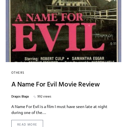
OTHERS
A Name For Evil Movie Review
Dragos Blaga
992 views
A Name For Evil is a film I must have seen late at night
during one of the…
READ MORE