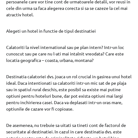
persoanele care vor tine cont de urmatoarele detalii, vor reusi in
cele din urma sa faca alegerea corecta si sa se cazeze la cel mai
atractiv hotel.
Alegeti un hotel in functie de tipul destinatiei
Calatoriti la nivel international sau pe plan intern? Intr-un loc
cunoscut sau pe care nu l-ati mai intalnit vreodata? Care este
locatia geografica – coasta, urbana, montana?
Destinatia calatoriei dvs. joaca un rol crucial in gasirea unui hotel
ideal. Daca intentionati sa calatoriti intr-un mic sat de pe plaja
sau in spatiul rural deschis, este posibil sa existe mai putine
optiuni pentru hoteluri bune, dar pot exista optiuni mai largi
pentru inchirierea casei. Daca va deplasati intr-un oras mare,
optiunile de cazare vor fi copioase.
De asemenea, nu trebuie sa uitati sa tineti cont de factorul de
securitate al destinatiei. In cazul in care destinatia dvs. este