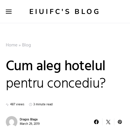
EIUIFC'S BLOG
Home
»
Blog
Cum aleg hotelul
pentru concediu?
487 views
3 minute read
Dragos Blaga
March 29, 2019