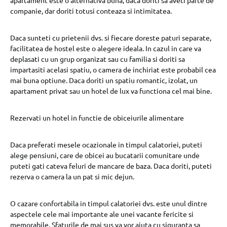
apartament este o alternativa buna, daca doriti sa aveti parte de
companie, dar doriti totusi conteaza si intimitatea.
Daca sunteti cu prietenii dvs. si fiecare doreste paturi separate,
facilitatea de hostel este o alegere ideala. In cazul in care va
deplasati cu un grup organizat sau cu familia si doriti sa
impartasiti acelasi spatiu, o camera de inchiriat este probabil cea
mai buna optiune. Daca doriti un spatiu romantic, izolat, un
apartament privat sau un hotel de lux va functiona cel mai bine.
Rezervati un hotel in functie de obiceiurile alimentare
Daca preferati mesele ocazionale in timpul calatoriei, puteti
alege pensiuni, care de obicei au bucatarii comunitare unde
puteti gati cateva feluri de mancare de baza. Daca doriti, puteti
rezerva o camera la un pat si mic dejun.
O cazare confortabila in timpul calatoriei dvs. este unul dintre
aspectele cele mai importante ale unei vacante fericite si
memorabile. Sfaturile de mai sus va vor ajuta cu siguranta sa