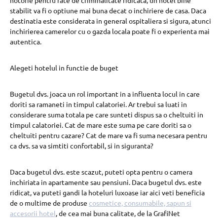
notorie pentru rate de criminalitate ridicata, un hotel bine
stabilit va fi o optiune mai buna decat o inchiriere de casa. Daca
destinatia este considerata in general ospitaliera si sigura, atunci
inchirierea camerelor cu o gazda locala poate fi o experienta mai
autentica.
Alegeti hotelul in functie de buget
Bugetul dvs. joaca un rol important in a influenta locul in care
doriti sa ramaneti in timpul calatoriei. Ar trebui sa luati in
considerare suma totala pe care sunteti dispus sa o cheltuiti in
timpul calatoriei. Cat de mare este suma pe care doriti sa o
cheltuiti pentru cazare? Cat de mare va fi suma necesara pentru
ca dvs. sa va simtiti confortabil, si in siguranta?
Daca bugetul dvs. este scazut, puteti opta pentru o camera
inchiriata in apartamente sau pensiuni. Daca bugetul dvs. este
ridicat, va puteti gandi la hoteluri luxoase iar aici veti beneficia
de o multime de produse
cosmetice, consumabile, sapun si
accesorii hotel
, de cea mai buna calitate, de la GrafiNet