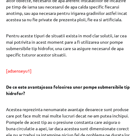
altor obiecte, necesarul de apa aferent instalatiilor de incalzire
pe timp de iarna sau necesarul de apa calda specific fiecarui
anotimp, sau apa necesara pentru irigarea gradinilor astfel incat
acestea sa nu fie private de prezenta ploii, fie ea si artificiala.
Pentru aceste tipuri de situatii exista in mod clar solutii, iar cea
mai potrivita in acest moment pare a fi utilizarea unor pompe
submersibile tip hidrofor, una care sa asigure necesarul de apa
specific tuturor acestor situatii.
[adsenseyu1]
De ce este avantajoasa folosirea unor pompe submersibile tip
hidrofor?
Acestea reprezinta nenumarate avantaje deoarece sunt produse
care pot face mult mai multe lucruri decat ne-am putea inchipui.
Pompele de acest tip au o presiune constanta care asigura o
buna circulatie a apei, iar daca acestea sunt dimensionate corect
ele nu ar trebui sa intampine niciun fel de problema pe durata lor