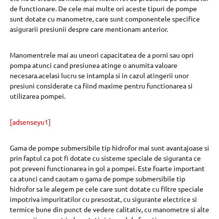
de functionare. De cele mai multe ori aceste tipuri de pompe
sunt dotate cu manometre, care sunt componentele specifice
asigurarii presiunii despre care mentionam anterior.
Manomentrele mai au uneori capacitatea de a porni sau opri
pompa atunci cand presiunea atinge o anumita valoare
necesara.acelasi lucru se intampla si in cazul atingerii unor
presiuni considerate ca fiind maxime pentru functionarea si
utilizarea pompei.
[adsenseyu1]
Gama de pompe submersibile tip hidrofor mai sunt avantajoase si
prin faptul ca pot fi dotate cu sisteme speciale de siguranta ce
pot preveni functionarea in gol a pompei. Este foarte important
ca atunci cand cautam o gama de pompe submersibile tip
hidrofor sa le alegem pe cele care sunt dotate cu filtre speciale
impotriva impuritatilor cu presostat, cu sigurante electrice si
termice bune din punct de vedere calitativ, cu manometre si alte