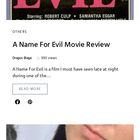
OTHERS
A Name For Evil Movie Review
Dragos Blaga
990 views
A Name For Evil is a film I must have seen late at night
during one of the…
READ MORE