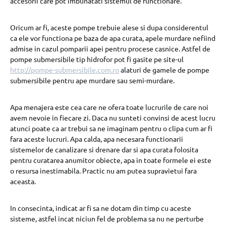
accesorii care pot imbunatati sistemul de functionare.
Oricum ar fi, aceste pompe trebuie alese si dupa considerentul
ca ele vor functiona pe baza de apa curata, apele murdare nefiind
admise in cazul pomparii apei pentru procese casnice. Astfel de
pompe submersibile tip hidrofor pot fi gasite pe site-ul
http://pompe-submersibile.com.ro
alaturi de gamele de pompe
submersibile pentru ape murdare sau semi-murdare.
Apa menajera este cea care ne ofera toate lucrurile de care noi
avem nevoie in fiecare zi. Daca nu sunteti convinsi de acest lucru
atunci poate ca ar trebui sa ne imaginam pentru o clipa cum ar fi
fara aceste lucruri. Apa calda, apa necesara functionarii
sistemelor de canalizare si drenare dar si apa curata folosita
pentru curatarea anumitor obiecte, apa in toate formele ei este
o resursa inestimabila. Practic nu am putea supravietui fara
aceasta.
In consecinta, indicat ar fi sa ne dotam din timp cu aceste
sisteme, astfel incat niciun fel de problema sa nu ne perturbe