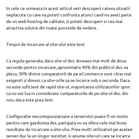
In cele ce urmeaza in acest articol veti descoperi cateva situatii
neplacute cu care va puteti confrunta atunci cand nu aveti parte
de un web hosting de calitate, si puteti descoperi si cea mai
atractiva solutie din toate punctele de vedere.
Timpul de incarcare al site-ului este lent
Ca regula generala, daca site-ul dvs. dureaza mai mult de doua
secunde pentru incarcare, aproximativ 40% din publicul dvs. va
pleca. 30% dintre cumparatorii de pe eCommerce sunt chiar mai
exigenti si doresc ca site-urile sa se incarce sub o secunda. Daca
nu este suficient de rapid site-ul, majoritatea utilizatorilor spun
ca nu vor lua in considerare cumparaturile de pe site-ul dvs. din
nou, daca este prea lent.
Configuratie necorespunzatoare a serverului poate fi un motiv
pentru care gazduirea dvs. partajata nu va ofera cele mai bune
rezultate de incarcare a site-ului. Prea multi utilizatori pe acelasi
server duc la un singur rezultat, si anume site-uri care se incarca