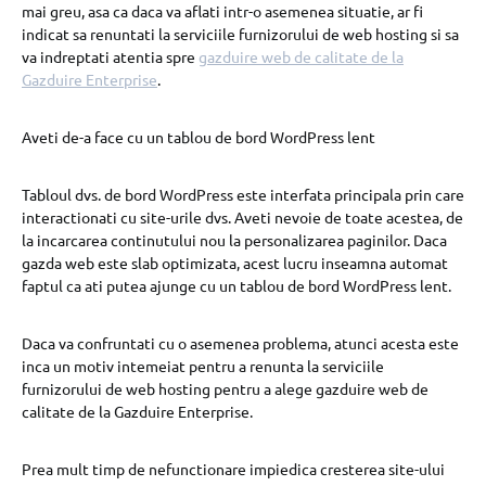
mai greu, asa ca daca va aflati intr-o asemenea situatie, ar fi
indicat sa renuntati la serviciile furnizorului de web hosting si sa
va indreptati atentia spre
gazduire web de calitate de la
Gazduire Enterprise
.
Aveti de-a face cu un tablou de bord WordPress lent
Tabloul dvs. de bord WordPress este interfata principala prin care
interactionati cu site-urile dvs. Aveti nevoie de toate acestea, de
la incarcarea continutului nou la personalizarea paginilor. Daca
gazda web este slab optimizata, acest lucru inseamna automat
faptul ca ati putea ajunge cu un tablou de bord WordPress lent.
Daca va confruntati cu o asemenea problema, atunci acesta este
inca un motiv intemeiat pentru a renunta la serviciile
furnizorului de web hosting pentru a alege gazduire web de
calitate de la Gazduire Enterprise.
Prea mult timp de nefunctionare impiedica cresterea site-ului