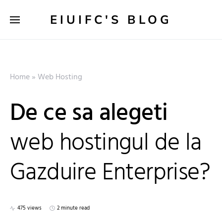
EIUIFC'S BLOG
Home
»
Web Hosting
De ce sa alegeti
web hostingul de la
Gazduire Enterprise?
475 views
2 minute read