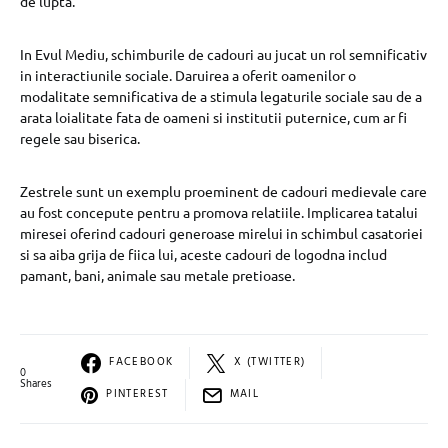
de lupta.
In Evul Mediu, schimburile de cadouri au jucat un rol semnificativ
in interactiunile sociale. Daruirea a oferit oamenilor o
modalitate semnificativa de a stimula legaturile sociale sau de a
arata loialitate fata de oameni si institutii puternice, cum ar fi
regele sau biserica.
Zestrele sunt un exemplu proeminent de cadouri medievale care
au fost concepute pentru a promova relatiile. Implicarea tatalui
miresei oferind cadouri generoase mirelui in schimbul casatoriei
si sa aiba grija de fiica lui, aceste cadouri de logodna includ
pamant, bani, animale sau metale pretioase.
FACEBOOK
X (TWITTER)
0
Shares
PINTEREST
MAIL