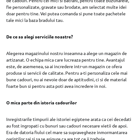
de cadouri. Pentru cei mici si batrani, pentru toate buzunarele,
fie personalizate, gravate sau brodate, am selectat multe idei
doar pentru tine. Vei putea comanda si pune toate pachetele
tale mici la baza bradului tau.
De ce sa alegi serviciile noastre?
Alegerea magazinului nostru inseamna a alege un magazin de
artizanat. O echipa mica care lucreaza pentru tine. Avantajul
este, de asemenea, sa ai incredere intr-un magazin ce ofera
produse si servicii de calitate. Pentru a-ti personaliza cele mai
bune cadouri, nu ai nevoie doar de aptitudini, ci si de material
foarte bun si pentru asta poti avea incredere in noi.
O mica parte din istoria cadourilor
Inregistrarile timpurii ale istoriei egiptene arata ca cei decedati
au fost ingropati cu bunuri sau cadouri necesare vietii de apoi.
Era de datoria fiului cel mare sa supravegheze inmormantarea
parintilor sai si sa se asigure ca are tot ce ii trebuie.