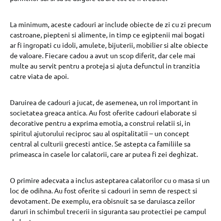
La minimum, aceste cadouri ar include obiecte de zi cu zi precum
castroane, piepteni si alimente, in timp ce egiptenii mai bogati
ar fi ingropati cu idoli, amulete, bijuterii, mobilier si alte obiecte
de valoare. Fiecare cadou a avut un scop diferit, dar cele mai
multe au servit pentru a proteja si ajuta defunctul in tranzitia
catre viata de apoi.
Daruirea de cadouri a jucat, de asemenea, un rol important in
societatea greaca antica. Au fost oferite cadouri elaborate si
decorative pentru a exprima emotia, a construi relatii si, in
spiritul ajutorului reciproc sau al ospitalitatii – un concept
central al culturii grecesti antice. Se astepta ca familiile sa
primeasca in casele lor calatorii, care ar putea fi zei deghizat.
O primire adecvata a inclus asteptarea calatorilor cu o masa si un
loc de odihna. Au fost oferite si cadouri in semn de respect si
devotament. De exemplu, era obisnuit sa se daruiasca zeilor
daruri in schimbul trecerii in siguranta sau protectiei pe campul