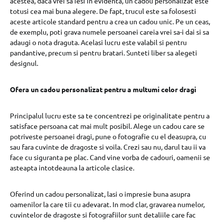
acestea, daca vrei sa iesi in evidenta, un cadou personalizat este
totusi cea mai buna alegere. De fapt, trucul este sa folosesti
aceste articole standard pentru a crea un cadou unic. Pe un ceas,
de exemplu, poti grava numele persoanei careia vrei sa-i dai si sa
adaugi o nota draguta. Acelasi lucru este valabil si pentru
pandantive, precum si pentru bratari. Sunteti liber sa alegeti
designul.
Ofera un cadou personalizat pentru a multumi celor dragi
Principalul lucru este sa te concentrezi pe originalitate pentru a
satisface persoana cat mai mult posibil. Alege un cadou care se
potriveste persoanei dragi, pune o fotografie cu el deasupra, cu
sau fara cuvinte de dragoste si voila. Crezi sau nu, darul tau ii va
face cu siguranta pe plac. Cand vine vorba de cadouri, oamenii se
asteapta intotdeauna la articole clasice.
Oferind un cadou personalizat, lasi o impresie buna asupra
oamenilor la care tii cu adevarat. In mod clar, gravarea numelor,
cuvintelor de dragoste si fotografiilor sunt detaliile care fac