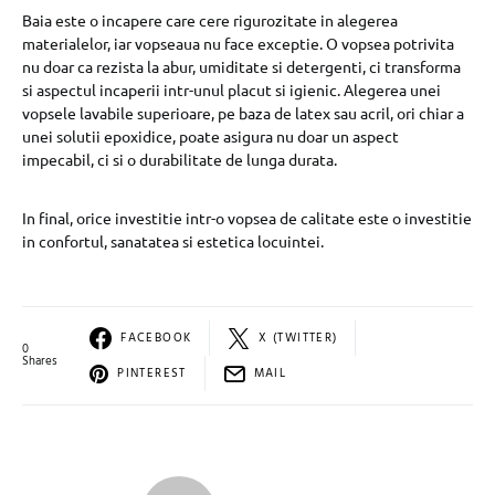
Baia este o incapere care cere rigurozitate in alegerea
materialelor, iar vopseaua nu face exceptie. O vopsea potrivita
nu doar ca rezista la abur, umiditate si detergenti, ci transforma
si aspectul incaperii intr-unul placut si igienic. Alegerea unei
vopsele lavabile superioare, pe baza de latex sau acril, ori chiar a
unei solutii epoxidice, poate asigura nu doar un aspect
impecabil, ci si o durabilitate de lunga durata.
In final, orice investitie intr-o vopsea de calitate este o investitie
in confortul, sanatatea si estetica locuintei.
FACEBOOK
X (TWITTER)
0
Shares
PINTEREST
MAIL