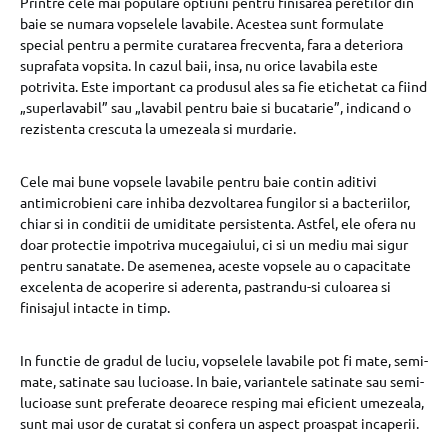
Printre cele mai populare optiuni pentru finisarea peretilor din
baie se numara vopselele lavabile. Acestea sunt formulate
special pentru a permite curatarea frecventa, fara a deteriora
suprafata vopsita. In cazul baii, insa, nu orice lavabila este
potrivita. Este important ca produsul ales sa fie etichetat ca fiind
„superlavabil” sau „lavabil pentru baie si bucatarie”, indicand o
rezistenta crescuta la umezeala si murdarie.
Cele mai bune vopsele lavabile pentru baie contin aditivi
antimicrobieni care inhiba dezvoltarea fungilor si a bacteriilor,
chiar si in conditii de umiditate persistenta. Astfel, ele ofera nu
doar protectie impotriva mucegaiului, ci si un mediu mai sigur
pentru sanatate. De asemenea, aceste vopsele au o capacitate
excelenta de acoperire si aderenta, pastrandu-si culoarea si
finisajul intacte in timp.
In functie de gradul de luciu, vopselele lavabile pot fi mate, semi-
mate, satinate sau lucioase. In baie, variantele satinate sau semi-
lucioase sunt preferate deoarece resping mai eficient umezeala,
sunt mai usor de curatat si confera un aspect proaspat incaperii.