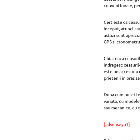
conventionale, pen
Cert este ca ceasur
inceput, atunci ca
astazi sunt aprecia
GPS si cronometru
Chiar daca ceasuril
indragesc ceasuril
este un accesoriu m
prietenii in oras 
Dupa cum puteti o
variata, cu modele
sau mecanice, cu ca
[adsenseyu1]