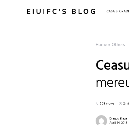
EIUIFC'S BLOG
CASA SI GRAD
Home
»
Others
Ceasu
mereu
508 views
2 m
Dragos Blaga
April 14, 2015