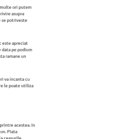
i multe ori putem
rivire asupra
 se potriveste
t este apreciat
re data pe podium
esta ramane un
ri va incanta cu
e le poate utiliza
printre acestea. In
on. Piata
la ceasurile