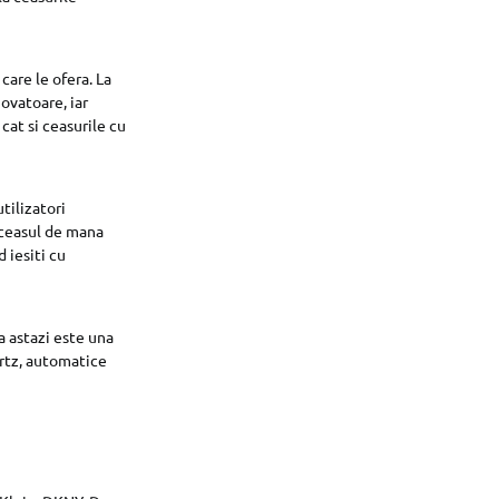
care le ofera. La
novatoare, iar
cat si ceasurile cu
tilizatori
, ceasul de mana
 iesiti cu
 astazi este una
artz, automatice