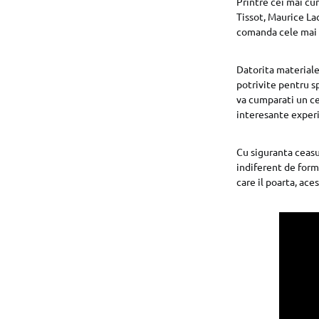
Printre cei mai cu
Tissot, Maurice La
comanda cele mai i
Datorita materiale
potrivite pentru sp
va cumparati un cea
interesante exper
Cu siguranta ceasu
indiferent de form
care il poarta, ac