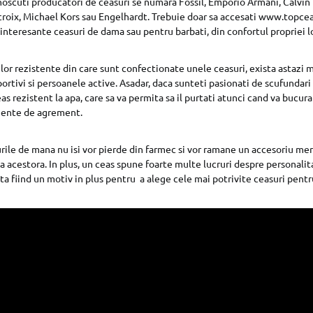
noscuti producatori de ceasuri se numara Fossil, Emporio Armani, Calvin
croix, Michael Kors sau Engelhardt. Trebuie doar sa accesati www.topcea
nteresante ceasuri de dama sau pentru barbati, din confortul propriei l
lor rezistente din care sunt confectionate unele ceasuri, exista astazi
ortivi si persoanele active. Asadar, daca sunteti pasionati de scufundari 
s rezistent la apa, care sa va permita sa il purtati atunci cand va bucura
iente de agrement.
rile de mana nu isi vor pierde din farmec si vor ramane un accesoriu me
a acestora. In plus, un ceas spune foarte multe lucruri despre personali
esta fiind un motiv in plus pentru a alege cele mai potrivite ceasuri pen