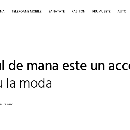
INA
TELEFOANE MOBILE
SANATATE
FASHION
FRUMUSETE
AUTO
l de mana este un acc
 la moda
inute read