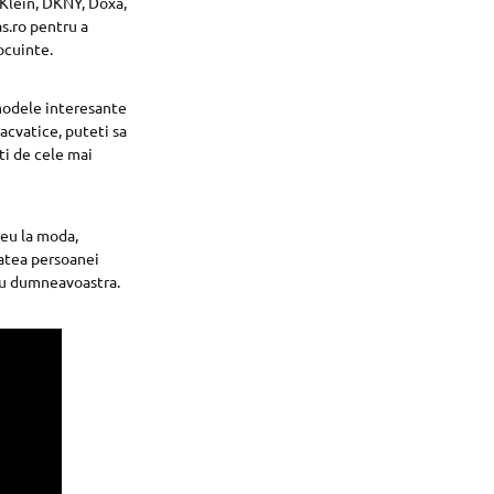
 Klein, DKNY, Doxa,
s.ro pentru a
ocuinte.
 modele interesante
acvatice, puteti sa
ti de cele mai
reu la moda,
tatea persoanei
tru dumneavoastra.