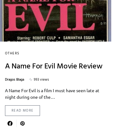
OTHERS
A Name For Evil Movie Review
Dragos Blaga
993 views
A Name For Evil is a film I must have seen late at
night during one of the…
READ MORE