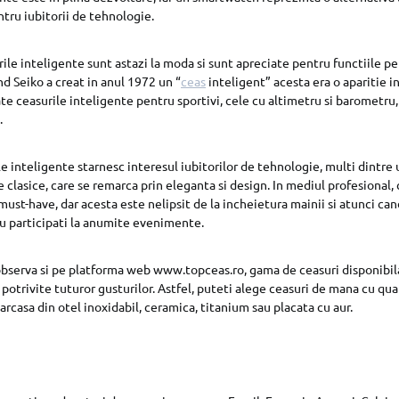
tru iubitorii de tehnologie.
ile inteligente sunt astazi la moda si sunt apreciate pentru functiile pe 
nd Seiko a creat in anul 1972 un “
ceas
inteligent” acesta era o aparitie i
te ceasurile inteligente pentru sportivi, cele cu altimetru si barometru, 
.
e inteligente starnesc interesul iubitorilor de tehnologie, multi dintre u
e clasice, care se remarca prin eleganta si design. In mediul profesional
ust-have, dar acesta este nelipsit de la incheietura mainii si atunci cand
sau participati la anumite evenimente.
bserva si pe platforma web www.topceas.ro, gama de ceasuri disponibila
 potrivite tuturor gusturilor. Astfel, puteti alege ceasuri de mana cu qu
rcasa din otel inoxidabil, ceramica, titanium sau placata cu aur.