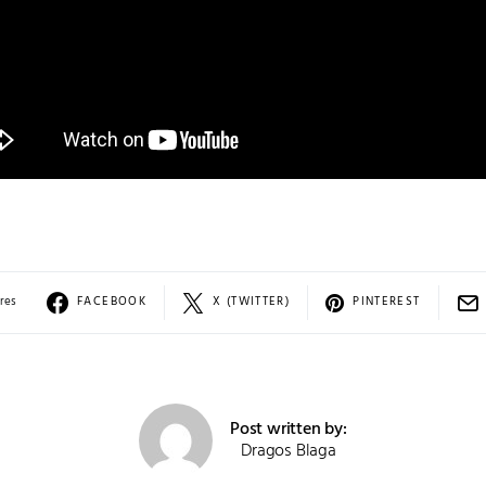
res
FACEBOOK
X (TWITTER)
PINTEREST
Post written by:
Dragos Blaga