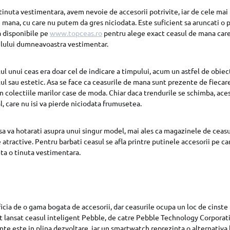
 tinuta vestimentara, avem nevoie de accesorii potrivite, iar de cele ma
e mana, cu care nu putem da gres niciodata. Este suficient sa aruncati o p
a disponibile pe
www.topceas.ro
pentru alege exact ceasul de mana care
stilului dumneavoastra vestimentar.
lul unui ceas era doar cel de indicare a timpului, acum un astfel de obiec
lul sau estetic. Asa se face ca ceasurile de mana sunt prezente de fieca
din colectiile marilor case de moda. Chiar daca trendurile se schimba, ac
, care nu isi va pierde niciodata frumusetea.
i sa va hotarati asupra unui singur model, mai ales ca magazinele de ceasu
atractive. Pentru barbati ceasul se afla printre putinele accesorii pe car
ta o tinuta vestimentara.
cia de o gama bogata de accesorii, dar ceasurile ocupa un loc de cinste 
st lansat ceasul inteligent Pebble, de catre Pebble Technology Corporati
nte este in plina dezvoltare, iar un smartwatch reprezinta o alternativa 