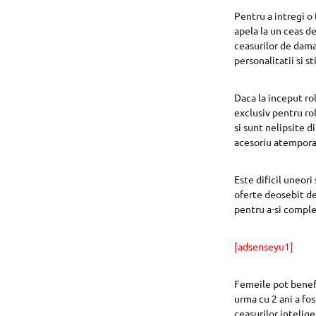
Pentru a intregi o
apela la un ceas d
ceasurilor de dam
personalitatii si 
Daca la inceput ro
exclusiv pentru ro
si sunt nelipsite 
acesoriu atemporal
Este dificil uneor
oferte deosebit de 
pentru a-si comple
[adsenseyu1]
Femeile pot benefi
urma cu 2 ani a fo
ceasurilor intelige