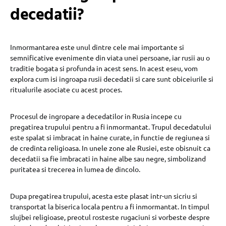
decedatii?
Inmormantarea este unul dintre cele mai importante si
semnificative evenimente din viata unei persoane, iar rusii au o
traditie bogata si profunda in acest sens. In acest eseu, vom
explora cum isi ingroapa rusii decedatii si care sunt obiceiurile si
ritualurile asociate cu acest proces.
Procesul de ingropare a decedatilor in Rusia incepe cu
pregatirea trupului pentru a fi inmormantat. Trupul decedatului
este spalat si imbracat in haine curate, in functie de regiunea si
de credinta religioasa. In unele zone ale Rusiei, este obisnuit ca
decedatii sa fie imbracati in haine albe sau negre, simbolizand
puritatea si trecerea in lumea de dincolo.
Dupa pregatirea trupului, acesta este plasat intr-un sicriu si
transportat la biserica locala pentru a fi inmormantat. In timpul
slujbei religioase, preotul rosteste rugaciuni si vorbeste despre