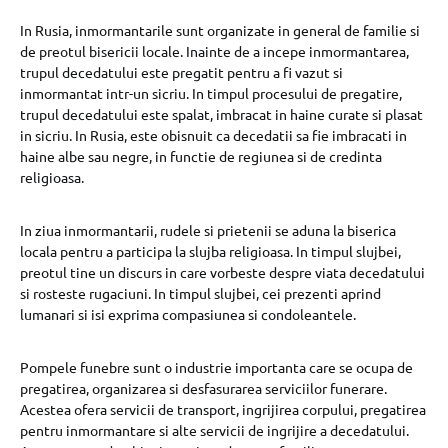
In Rusia, inmormantarile sunt organizate in general de familie si
de preotul bisericii locale. Inainte de a incepe inmormantarea,
trupul decedatului este pregatit pentru a fi vazut si
inmormantat intr-un sicriu. In timpul procesului de pregatire,
trupul decedatului este spalat, imbracat in haine curate si plasat
in sicriu. In Rusia, este obisnuit ca decedatii sa fie imbracati in
haine albe sau negre, in functie de regiunea si de credinta
religioasa.
In ziua inmormantarii, rudele si prietenii se aduna la biserica
locala pentru a participa la slujba religioasa. In timpul slujbei,
preotul tine un discurs in care vorbeste despre viata decedatului
si rosteste rugaciuni. In timpul slujbei, cei prezenti aprind
lumanari si isi exprima compasiunea si condoleantele.
Pompele funebre sunt o industrie importanta care se ocupa de
pregatirea, organizarea si desfasurarea serviciilor funerare.
Acestea ofera servicii de transport, ingrijirea corpului, pregatirea
pentru inmormantare si alte servicii de ingrijire a decedatului.