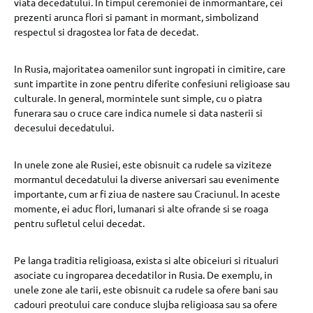
viata decedatului. In timpul ceremoniei de inmormantare, cei
prezenti arunca flori si pamant in mormant, simbolizand
respectul si dragostea lor fata de decedat.
In Rusia, majoritatea oamenilor sunt ingropati in cimitire, care
sunt impartite in zone pentru diferite confesiuni religioase sau
culturale. In general, mormintele sunt simple, cu o piatra
funerara sau o cruce care indica numele si data nasterii si
decesului decedatului.
In unele zone ale Rusiei, este obisnuit ca rudele sa viziteze
mormantul decedatului la diverse aniversari sau evenimente
importante, cum ar fi ziua de nastere sau Craciunul. In aceste
momente, ei aduc flori, lumanari si alte ofrande si se roaga
pentru sufletul celui decedat.
Pe langa traditia religioasa, exista si alte obiceiuri si ritualuri
asociate cu ingroparea decedatilor in Rusia. De exemplu, in
unele zone ale tarii, este obisnuit ca rudele sa ofere bani sau
cadouri preotului care conduce slujba religioasa sau sa ofere