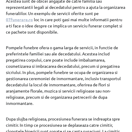
Acestea sunt de obicei angajate de catre familia sau
reprezentantii legali ai decedatului pentru a ajuta la organizarea
funeraliilor. Un exemplu de servicii oferite sunt pe
07funerare.ro
loc in care poti gasi mai multe informatii pentru
a-ti face o idee despre ce implica un serviciu funerar complet si
ce pachete sunt disponibile.
Pompele funebre ofera o gama larga de servicii, in functie de
preferintele familiei sau ale decedatului. Acestea includ
pregatirea corpului, care poate include imbalsamarea,
cosmetizarea si imbracarea decedatului, precum si pregatirea
sicriului. In plus, pompele funebre se ocupa de organizarea si
gestionarea ceremoniei de inmormantare, inclusiv transportul
decedatului la locul de inmormantare, oferirea de flori si
aranjamente florale, muzica si servicii religioase sau non-
religioase, precum si de organizarea petrecerii de dupa
inmormantare.
Dupa slujba religioasa, procesiunea funerara se indreapta spre
cimitir. In timp ce procesiunea se deplaseaza catre cimitir,
clopotele bisericii sunt sonate si se canta rugaciuni. La cimitir,