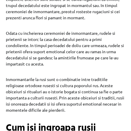
trupul decedatului este ingropat in mormantul sau. In timpul
ceremoniei de inmormantare, preotul rosteste rugaciuni si cei
prezenti arunca flori si pamant in mormant.
Odata cu incheierea ceremoniei de inmormantare, rudele si
prietenii se intorc la casa decedatului pentru a primi
condoliente. In timpul perioadei de doliu care urmeaza, rudele si
prietenii ofera suport emotional celor care au ramas in urma
decedatului si se gandesc la amintirile frumoase pe care le-au
impartasit cu acesta.
Inmormantarile la rusi sunt o combinatie intre traditiile
religioase ortodoxe rusesti si cultura poporului rus. Aceste
obiceiuri si ritualuri au o istorie bogata si continua sa fie o parte
importanta a culturii rusesti. Prin aceste obiceiuri si traditii, rusii
isi onoreaza decedatii si isi ofera suportul emotional necesar in
momentele dificile ale pierderii.
C
um isi ingroapa rusii