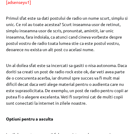
[adsenseyu1]
Primul sfat este sa dati postului de radio un nume scurt, simplu si
unic. Ce rol au toate acestea? Scurt inseamna usor de retinut,
simplu inseamna usor de scris, pronuntat, amintit, iar unic
inseamna, fara indoiala, ca atunci cand cineva vorbeste despre
postul vostru de radio toata lumea stie ca este postul vostru,
deoarece nu exista un alt post cu acelasi nume.
Un al doilea sfat este sa incercati sa gasiti o nisa autonoma. Daca
doriti sa creati un post de radio rock este ok, dar veti avea parte
de o concurenta acerba, iar drumul spre succes va fi mult mai
dificil decat daca veti alege material pentru o audienta care nu
este suprasolicitata. De exemplu, un post de radio pentru copii ar
putea fi o alegere excelenta. Veti fi surprinsi cat de multi copii
sunt conectati la internet in zilele noastre.
Optiuni pentru a asculta