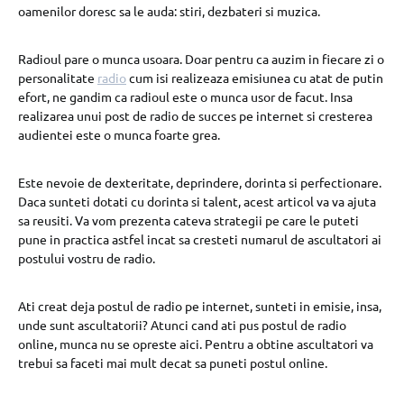
oamenilor doresc sa le auda: stiri, dezbateri si muzica.
Radioul pare o munca usoara. Doar pentru ca auzim in fiecare zi o
personalitate
radio
cum isi realizeaza emisiunea cu atat de putin
efort, ne gandim ca radioul este o munca usor de facut. Insa
realizarea unui post de radio de succes pe internet si cresterea
audientei este o munca foarte grea.
Este nevoie de dexteritate, deprindere, dorinta si perfectionare.
Daca sunteti dotati cu dorinta si talent, acest articol va va ajuta
sa reusiti. Va vom prezenta cateva strategii pe care le puteti
pune in practica astfel incat sa cresteti numarul de ascultatori ai
postului vostru de radio.
Ati creat deja postul de radio pe internet, sunteti in emisie, insa,
unde sunt ascultatorii? Atunci cand ati pus postul de radio
online, munca nu se opreste aici. Pentru a obtine ascultatori va
trebui sa faceti mai mult decat sa puneti postul online.