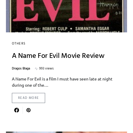
OTHERS
A Name For Evil Movie Review
Dragos Blaga
993 views
A Name For Evil is a film I must have seen late at night
during one of the…
READ MORE