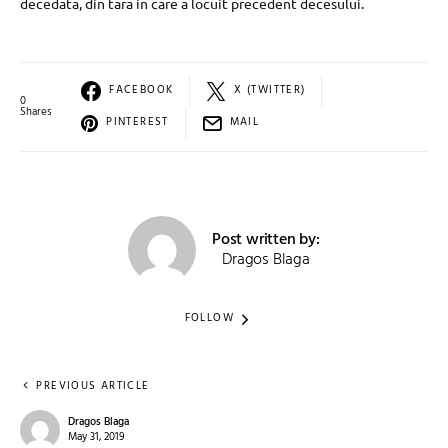
decedata, din tara in care a locuit precedent decesului.
FACEBOOK
X (TWITTER)
0
Shares
PINTEREST
MAIL
Post written by:
Dragos Blaga
FOLLOW
PREVIOUS ARTICLE
Dragos Blaga
May 31, 2019