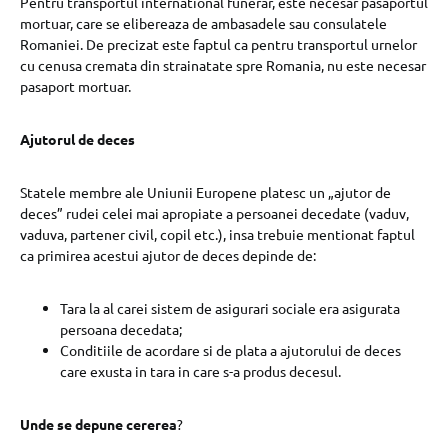
Pentru transportul international funerar, este necesar pasaportul
mortuar, care se elibereaza de ambasadele sau consulatele
Romaniei. De precizat este faptul ca pentru transportul urnelor
cu cenusa cremata din strainatate spre Romania, nu este necesar
pasaport mortuar.
Ajutorul de deces
Statele membre ale Uniunii Europene platesc un „ajutor de
deces” rudei celei mai apropiate a persoanei decedate (vaduv,
vaduva, partener civil, copil etc.), insa trebuie mentionat faptul
ca primirea acestui ajutor de deces depinde de:
Tara la al carei sistem de asigurari sociale era asigurata
persoana decedata;
Conditiile de acordare si de plata a ajutorului de deces
care exusta in tara in care s-a produs decesul.
Unde se depune cererea
?