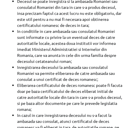
Decesul se poate inregistra si la ambasada Romaniei sau
consulatul Romaniei din tara in care s-a produs decesul,
insa precizam faptul ca acest lucru nu este obligatoriu, dar
este util pentru a nu mai fi necesara apoi obtinerea
certificatului romanesc de deces in tara;
In conditiile in care ambasada sau consulatul Romaniei
sunt informate cu privire la un eventual deces de catre
autoritatile locale, acestea doua institutii vor informea
imediat Ministerul Administratiei si Internelor din
Romania, care va anunta in cele din urma familia despre
decesului cetateanului roman;
Inregistrarea decesului la ambasada sau consulatul
Romaniei va permite eliberarea de catre ambasada sau
consulat a unui certificat de deces romanesc;
Eliberarea certificatului de deces romanesc poate fi facuta
doar pe baza certificatului de deces eliberat initial de
catre autoritatile locale din tara in care s-a produs decesul,
si pe baza altor documente pe care le prevede legislatia
romana;
In cazul in care inregistrarea decesului nu s-a facut la
ambasada sau consulat, atunci certificatul de deces
romanesc va fi eliberat in tara, de autoritatile romane, pe