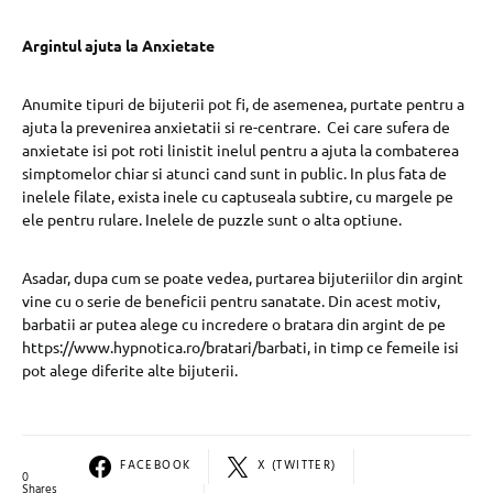
Argintul ajuta la Anxietate
Anumite tipuri de bijuterii pot fi, de asemenea, purtate pentru a
ajuta la prevenirea anxietatii si re-centrare. Cei care sufera de
anxietate isi pot roti linistit inelul pentru a ajuta la combaterea
simptomelor chiar si atunci cand sunt in public. In plus fata de
inelele filate, exista inele cu captuseala subtire, cu margele pe
ele pentru rulare. Inelele de puzzle sunt o alta optiune.
Asadar, dupa cum se poate vedea, purtarea bijuteriilor din argint
vine cu o serie de beneficii pentru sanatate. Din acest motiv,
barbatii ar putea alege cu incredere o bratara din argint de pe
https://www.hypnotica.ro/bratari/barbati, in timp ce femeile isi
pot alege diferite alte bijuterii.
FACEBOOK
X (TWITTER)
0
Shares