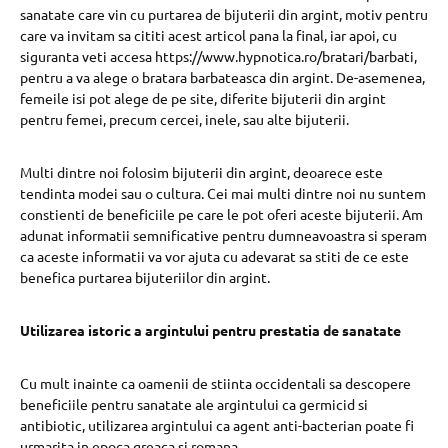
sanatate care vin cu purtarea de bijuterii din argint, motiv pentru
care va invitam sa cititi acest articol pana la final, iar apoi, cu
siguranta veti accesa https://www.hypnotica.ro/bratari/barbati,
pentru a va alege o bratara barbateasca din argint. De-asemenea,
femeile isi pot alege de pe site, diferite bijuterii din argint
pentru femei, precum cercei, inele, sau alte bijuterii.
Multi dintre noi folosim bijuterii din argint, deoarece este
tendinta modei sau o cultura. Cei mai multi dintre noi nu suntem
constienti de beneficiile pe care le pot oferi aceste bijuterii. Am
adunat informatii semnificative pentru dumneavoastra si speram
ca aceste informatii va vor ajuta cu adevarat sa stiti de ce este
benefica purtarea bijuteriilor din argint.
Utilizarea istoric a argintului pentru prestatia de sanatate
Cu mult inainte ca oamenii de stiinta occidentali sa descopere
beneficiile pentru sanatate ale argintului ca germicid si
antibiotic, utilizarea argintului ca agent anti-bacterian poate fi
urmarita in epoca greaca si romana.