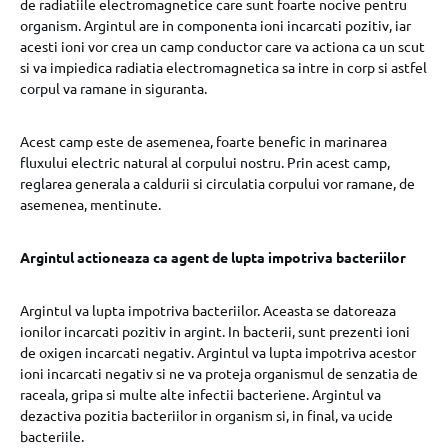
de radiatiile electromagnetice care sunt foarte nocive pentru
organism. Argintul are in componenta ioni incarcati pozitiv, iar
acesti ioni vor crea un camp conductor care va actiona ca un scut
si va impiedica radiatia electromagnetica sa intre in corp si astfel
corpul va ramane in siguranta.
Acest camp este de asemenea, foarte benefic in marinarea
fluxului electric natural al corpului nostru. Prin acest camp,
reglarea generala a caldurii si circulatia corpului vor ramane, de
asemenea, mentinute.
Argintul actioneaza ca agent de lupta impotriva bacteriilor
Argintul va lupta impotriva bacteriilor. Aceasta se datoreaza
ionilor incarcati pozitiv in argint. In bacterii, sunt prezenti ioni
de oxigen incarcati negativ. Argintul va lupta impotriva acestor
ioni incarcati negativ si ne va proteja organismul de senzatia de
raceala, gripa si multe alte infectii bacteriene. Argintul va
dezactiva pozitia bacteriilor in organism si, in final, va ucide
bacteriile.