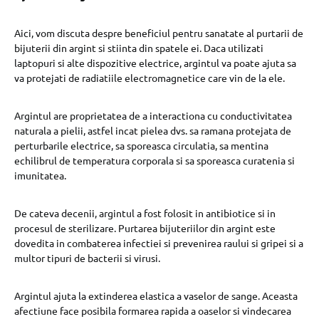
Aici, vom discuta despre beneficiul pentru sanatate al purtarii de
bijuterii din argint si stiinta din spatele ei. Daca utilizati
laptopuri si alte dispozitive electrice, argintul va poate ajuta sa
va protejati de radiatiile electromagnetice care vin de la ele.
Argintul are proprietatea de a interactiona cu conductivitatea
naturala a pielii, astfel incat pielea dvs. sa ramana protejata de
perturbarile electrice, sa sporeasca circulatia, sa mentina
echilibrul de temperatura corporala si sa sporeasca curatenia si
imunitatea.
De cateva decenii, argintul a fost folosit in antibiotice si in
procesul de sterilizare. Purtarea bijuteriilor din argint este
dovedita in combaterea infectiei si prevenirea raului si gripei si a
multor tipuri de bacterii si virusi.
Argintul ajuta la extinderea elastica a vaselor de sange. Aceasta
afectiune face posibila formarea rapida a oaselor si vindecarea