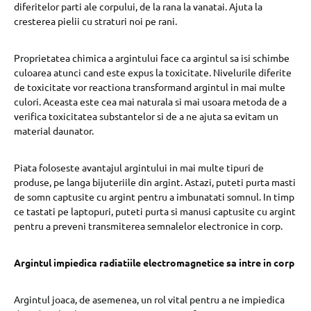
diferitelor parti ale corpului, de la rana la vanatai. Ajuta la
cresterea pielii cu straturi noi pe rani.
Proprietatea chimica a argintului face ca argintul sa isi schimbe
culoarea atunci cand este expus la toxicitate. Nivelurile diferite
de toxicitate vor reactiona transformand argintul in mai multe
culori. Aceasta este cea mai naturala si mai usoara metoda de a
verifica toxicitatea substantelor si de a ne ajuta sa evitam un
material daunator.
Piata foloseste avantajul argintului in mai multe tipuri de
produse, pe langa bijuteriile din argint. Astazi, puteti purta masti
de somn captusite cu argint pentru a imbunatati somnul. In timp
ce tastati pe laptopuri, puteti purta si manusi captusite cu argint
pentru a preveni transmiterea semnalelor electronice in corp.
Argintul impiedica radiatiile electromagnetice sa intre in corp
Argintul joaca, de asemenea, un rol vital pentru a ne impiedica