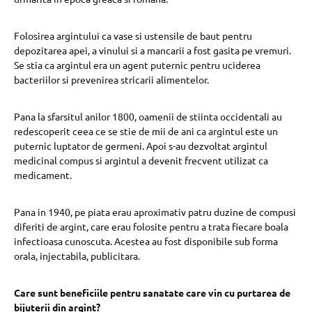
Folosirea argintului ca vase si ustensile de baut pentru
depozitarea apei, a vinului si a mancarii a fost gasita pe vremuri.
Se stia ca argintul era un agent puternic pentru uciderea
bacteriilor si prevenirea stricarii alimentelor.
Pana la sfarsitul anilor 1800, oamenii de stiinta occidentali au
redescoperit ceea ce se stie de mii de ani ca argintul este un
puternic luptator de germeni. Apoi s-au dezvoltat argintul
medicinal compus si argintul a devenit frecvent utilizat ca
medicament.
Pana in 1940, pe piata erau aproximativ patru duzine de compusi
diferiti de argint, care erau folosite pentru a trata fiecare boala
infectioasa cunoscuta. Acestea au fost disponibile sub forma
orala, injectabila, publicitara.
Care sunt beneficiile pentru sanatate care vin cu purtarea de
bijuterii din argint?