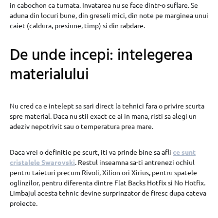
in cabochon ca turnata. Invatarea nu se face dintr-o suflare. Se
aduna din locuri bune, din greseli mici, din note pe marginea unui
caiet (caldura, presiune, timp) si din rabdare.
De unde incepi: intelegerea
materialului
Nu cred ca e intelept sa sari direct la tehnici fara o privire scurta
spre material. Daca nu stii exact ce ai in mana, risti sa alegi un
adeziv nepotrivit sau o temperatura prea mare.
Daca vrei o definitie pe scurt, iti va prinde bine sa afli
ce sunt
cristalele Swarovski
. Restul inseamna sa-ti antrenezi ochiul
pentru taieturi precum Rivoli, Xilion ori Xirius, pentru spatele
oglinzilor, pentru diferenta dintre Flat Backs Hotfix si No Hotfix.
Limbajul acesta tehnic devine surprinzator de firesc dupa cateva
proiecte.