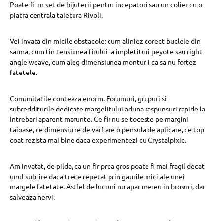
Poate fi un set de bijuterii pentru incepatori sau un colier cu o
piatra centrala taietura Rivoli.
Vei invata din micile obstacole: cum aliniez corect buclele din
sarma, cum tin tensiunea firului la impletituri peyote sau right
angle weave, cum aleg dimensiunea monturii ca sa nu fortez
fatetele.
Comunitatile conteaza enorm. Forumuri, grupuri si
subredditurile dedicate margelitului aduna raspunsuri rapide la
intrebari aparent marunte. Ce fir nu se toceste pe margini
taioase, ce dimensiune de varf are o pensula de aplicare, ce top
coat rezista mai bine daca experimentezi cu Crystalpixie.
Am invatat, de pilda, ca un fir prea gros poate fi mai fragil decat
unul subtire daca trece repetat prin gaurile mici ale unei
margele fatetate. Astfel de lucruri nu apar mereu in brosuri, dar
salveaza nervi.