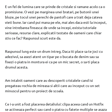
E un fel de lumina care se prinde de cristale si ramane acolo ca o
promisiune. O vezi pe marginea unei bratari, pe butonii unei
bluze, pe tocul unei perechi de pantofi care a trait deja cateva
vieti bune. Iar cand pui mana pe ele, mai ales daca esti la inceput,
vine intrebarea fireasca: de unde sa incepi, exista tutoriale
serioase, resurse clare, explicatii testate de oameni care chiar
stiu ce fac? Raspunsul scurt este da.
Raspunsul lung este un drum intreg. Daca iti place sa te joci cu
adezivul, sa asezi atent un tipar pe o bucata de denim sau sa
fixezi o piatra in montura ei ca pe un mic secret, o sa-ti placa
drumul acesta.
Am intalnit oameni care au descoperit cristalele cand isi
pregateau rochia de mireasa si altii care au inceput cu un set
minuscul pentru un proiect de scoala.
Ce i-a unit a fost placerea detaliului: clipa aceea cand un Hotfix
se activeaza perfect sau cand o piatra cu fatete multiple se asaza