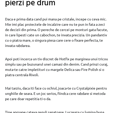
pierzi pe drum
Daca e prima data cand pui mana pe cristale, incepe cu ceva mic.
Mie imi plac proiectele de incalzire care nu te pun in fata a zeci
de decizii din prima. O pereche de cercei pe monturi gata facute,
in care lipesti cate un cabochon, te invata precizia. Un pandantiv
cu o piatra mare, o singura piesa care cere o fixare perfecta, te
invata rabdarea.
Apoi poti incerca un tiv discret de Hotfix pe marginea unui tricou
simplu sau pe buzunarul unei camasi din denim. Cand prinzi curaj,
muta-te catre impletituri cu margele Delica sau Fire Polish si o
piatra centrala Rivoli.
Mai tarziu, daca iti face cu ochiul, joaca-te cu Crystalpixie pentru
unghiile de seara. E un joc serios, fiindca cere rabdare si metoda
pe care doar repetitia ti-o da.
Tine aproape cateva reguli sanatoase. Lucreaza cu lumina buna,