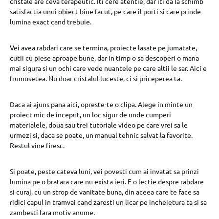
cristale are ceva terapeutic. Iti cere atentie, dar iti da la schimb
satisfactia unui obiect bine facut, pe care il porti si care prinde
lumina exact cand trebuie.
Vei avea rabdari care se termina, proiecte lasate pe jumatate,
cutii cu piese aproape bune, dar in timp o sa descoperi o mana
mai sigura si un ochi care vede nuantele pe care altii le sar. Aici e
frumusetea. Nu doar cristalul luceste, ci si priceperea ta.
Daca ai ajuns pana aici, opreste-te o clipa. Alege in minte un
proiect mic de inceput, un loc sigur de unde cumperi
materialele, doua sau trei tutoriale video pe care vrei sa le
urmezi si, daca se poate, un manual tehnic salvat la favorite.
Restul vine firesc.
Si poate, peste cateva luni, vei povesti cum ai invatat sa prinzi
lumina pe o bratara care nu exista ieri. E o lectie despre rabdare
si curaj, cu un strop de vanitate buna, din aceea care te face sa
ridici capul in tramvai cand zaresti un licar pe incheietura ta si sa
zambesti fara motiv anume.