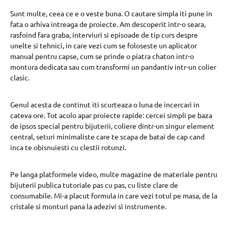
Sunt multe, ceea ce e o veste buna. O cautare simpla iti pune in
fata o arhiva intreaga de proiecte. Am descoperit intr-o seara,
rasfoind fara graba, interviuri si episoade de tip curs despre
unelte si tehnici, in care vezi cum se foloseste un aplicator
manual pentru capse, cum se prinde o piatra chaton intr-o
montura dedicata sau cum transformi un pandantiv intr-un colier
clasic.
Genul acesta de continut iti scurteaza o luna de incercari in
cateva ore. Tot acolo apar proiecte rapide: cercei simpli pe baza
de ipsos special pentru bijuterii, coliere dintr-un singur element
central, seturi minimaliste care te scapa de batai de cap cand
inca te obisnuiesti cu clestii rotunzi.
Pe langa platformele video, multe magazine de materiale pentru
bijuterii publica tutoriale pas cu pas, cu liste clare de
consumabile. Mi-a placut formula in care vezi totul pe masa, de la
cristale si monturi pana la adezivi si instrumente.