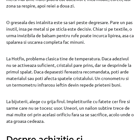
zona sa respire, apoi reiei a doua zi.
O greseala des intalnita este sa sari peste degresare. Pare un pas
inutil, insa pe metal si pe sticla este decisiv. Chiar si pe textile, o
urma invizibila de balsam pentru rufe poate incurca lipirea, asa ca
spalarea si uscarea completa fac minuni.
La Hotfix, problema clasica tine de temperatura. Daca adezivul
nu se activeaza suficient, cristalul pare prins, dar se desprinde la
primul spalat. Daca depasesti fereastra recomandata, poti arde
materialul sau poti afecta spatele cristalului. Un cronometru si
un termometru infrarosu ieftin devin repede prieteni buni.
La bijuterii, alege cu grija firul. Impletiturile cu fatete cer fire si
sarme care nu se tocesc usor. Uneori, un nailon subtire trece de
mai multe ori prin acelasi orificiu fara sa se sacrifice, acolo unde o
ata groasa cedeaza.