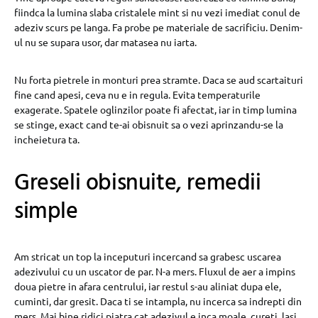
fiindca la lumina slaba cristalele mint si nu vezi imediat conul de
adeziv scurs pe langa. Fa probe pe materiale de sacrificiu. Denim-
ul nu se supara usor, dar matasea nu iarta.
Nu forta pietrele in monturi prea stramte. Daca se aud scartaituri
fine cand apesi, ceva nu e in regula. Evita temperaturile
exagerate. Spatele oglinzilor poate fi afectat, iar in timp lumina
se stinge, exact cand te-ai obisnuit sa o vezi aprinzandu-se la
incheietura ta.
Greseli obisnuite, remedii
simple
Am stricat un top la inceputuri incercand sa grabesc uscarea
adezivului cu un uscator de par. N-a mers. Fluxul de aer a impins
doua pietre in afara centrului, iar restul s-au aliniat dupa ele,
cuminti, dar gresit. Daca ti se intampla, nu incerca sa indrepti din
mers. Mai bine ridici piatra cat adezivul e inca moale, cureti, lasi