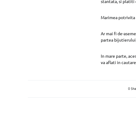
stantata, si platit
Marimea potrivita
Ar mai fi de-asemen
partea bijutierului
In mare parte, ace
va aflati in cautar
0 Sha