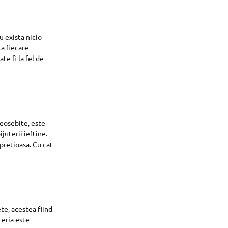
u exista nicio
ta fiecare
te fi la fel de
deosebite, este
ijuterii ieftine.
 pretioasa. Cu cat
ete, acestea fiind
teria este