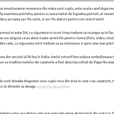
mai emotionante momente din viata unui cuplu, este acela cand dupa mul
la marimea potrivita, pentru a cauta inelul de logodna potrivit, el reuse
daca accepta sa-i fie sotie, si sa-i fie alaturi pentru tot restul vietii.
spunsul ei este DA, cu siguranta in scurt timp trebuie sa inceapa sa isi fa
se vor asigura ca au alest toate serviciile pentru nunta (foto, video, muzi
te cele, cu siguranta mirii trebuie sa se orienteze si spre cele mai potr
ea din secolul al IX-lea in Italia. Inelul rotund fara sudura simbolizeaza 
pun ca traditia inelelor de casatorie a fost descrisa initial de Papa Nicolae 
e sunt dovada dragostei unui cuplu inca din ziua in care s-au casatorit, 
lu isi doreste sa aleaga
verighete deosebite
.
igheta este una dintre cele mai speciale piese de bijuterii din viata ta. 