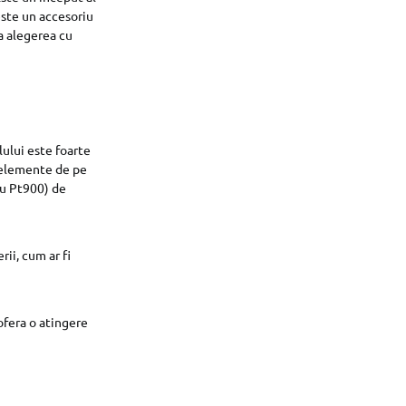
este un accesoriu
na alegerea cu
lului este foarte
e elemente de pe
au Pt900) de
rii, cum ar fi
ofera o atingere