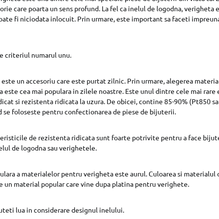
torie care poarta un sens profund. La fel ca inelul de logodna, verigheta 
poate fi niciodata inlocuit. Prin urmare, este important sa faceti impreu
e criteriul numarul unu.
 este un accesoriu care este purtat zilnic. Prin urmare, alegerea materia
a este cea mai populara in zilele noastre. Este unul dintre cele mai rar
dicat si rezistenta ridicata la uzura. De obicei, contine 85-90% (Pt850 s
d se foloseste pentru confectionarea de piese de bijuterii.
eristicile de rezistenta ridicata sunt foarte potrivite pentru a face bijute
nelul de logodna sau verighetele.
ulara a materialelor pentru verigheta este aurul. Culoarea si materialul 
te un material popular care vine dupa platina pentru verighete.
puteti lua in considerare designul inelului.