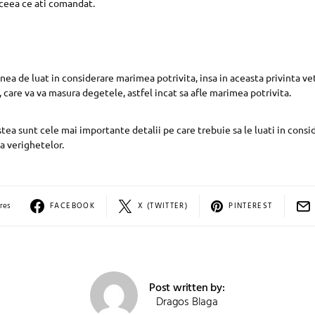
i ceea ce ati comandat.
ea de luat in considerare marimea potrivita, insa in aceasta privinta vet
, care va va masura degetele, astfel incat sa afle marimea potrivita.
stea sunt cele mai importante detalii pe care trebuie sa le luati in cons
ea verighetelor.
res
FACEBOOK
X (TWITTER)
PINTEREST
Post written by:
Dragos Blaga