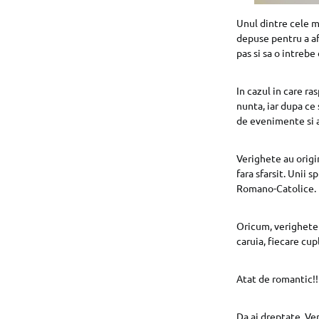
Unul dintre cele 
depuse pentru a af
pas si sa o intrebe 
In cazul in care ra
nunta, iar dupa ce 
de evenimente si al
Verighete au origin
fara sfarsit. Unii s
Romano-Catolice.
Oricum, verighetel
caruia, fiecare cup
Atat de romantic!!
Da ai dreptate. Ver