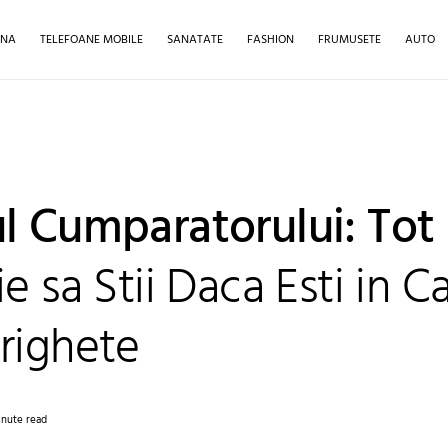
INA
TELEFOANE MOBILE
SANATATE
FASHION
FRUMUSETE
AUTO
l Cumparatorului: Tot
e sa Stii Daca Esti in C
righete
inute read