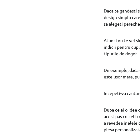
Daca te gandesti s
design simplu care
sa alegeti perechea
Atunci nu te vei si
indicii pentru cup
tipurile de deget.
De exemplu, daca d
este usor mare, put
Incepeti-va cautar
Dupa ce ai o idee d
acest pas cu cel tr
a revedea inelele c
piesa personalizat