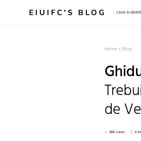
EIUIFC'S BLOG
CASA SI GRAD
Home
»
Blog
Ghidu
Trebui
de Ve
486 views
4 m