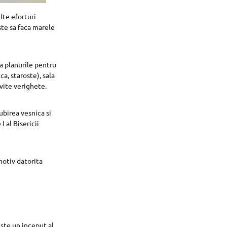
te eforturi
ste sa faca marele
ca planurile pentru
ca, staroste), sala
ivite verighete.
iubirea vesnica si
I al Bisericii
motiv datorita
Este un inceput al