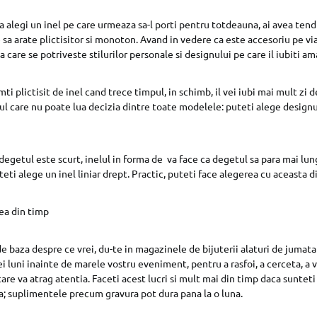
a alegi un inel pe care urmeaza sa-l porti pentru totdeauna, ai avea tend
 sa arate plictisitor si monoton. Avand in vedere ca este accesoriu pe vi
 care se potriveste stilurilor personale si designului pe care il iubiti am
mti plictisit de inel cand trece timpul, in schimb, il vei iubi mai mult zi d
lul care nu poate lua decizia dintre toate modelele: puteti alege designu
egetul este scurt, inelul in forma de va face ca degetul sa para mai lu
eti alege un inel liniar drept. Practic, puteti face alegerea cu aceasta di
ea din timp
e baza despre ce vrei, du-te in magazinele de bijuterii alaturi de jumata
ei luni inainte de marele vostru eveniment, pentru a rasfoi, a cerceta, a ve
are va atrag atentia. Faceti acest lucri si mult mai din timp daca sunteti
a; suplimentele precum gravura pot dura pana la o luna.