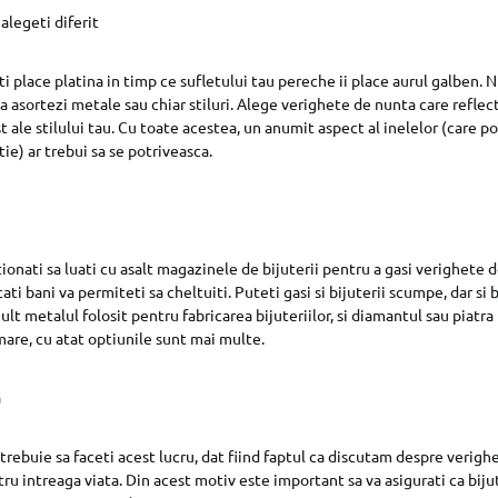
alegeti diferit
ti place platina in timp ce sufletului tau pereche ii place aurul galben. N
a asortezi metale sau chiar stiluri. Alege verighete de nunta care reflec
st ale stilului tau. Cu toate acestea, un anumit aspect al inelelor (care poa
tie) ar trebui sa se potriveasca.
ionati sa luati cu asalt magazinele de bijuterii pentru a gasi verighete 
ati bani va permiteti sa cheltuiti. Puteti gasi si bijuterii scumpe, dar si b
t metalul folosit pentru fabricarea bijuteriilor, si diamantul sau piatra
are, cu atat optiunile sunt mai multe.
a
 trebuie sa faceti acest lucru, dat fiind faptul ca discutam despre verigh
tru intreaga viata. Din acest motiv este important sa va asigurati ca biju