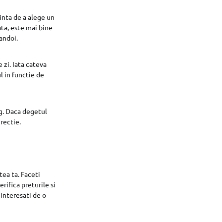
inta de a alege un
ata, este mai bine
andoi.
e zi. Iata cateva
l in functie de
ng. Daca degetul
rectie.
tea ta. Faceti
rifica preturile si
 interesati de o