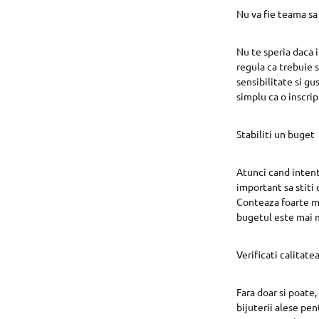
Nu va fie teama sa 
Nu te speria daca i
regula ca trebuie s
sensibilitate si gu
simplu ca o inscrip
Stabiliti un buget
Atunci cand intent
important sa stiti c
Conteaza foarte mul
bugetul este mai m
Verificati calitate
Fara doar si poate,
bijuterii alese pen