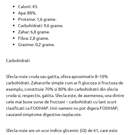
Calorii: 43.
Apa: 88%.
Proteine: 1,6 grame.
Carbohidrati: 9,6 grame.
Zahar: 6,8 grame.
Fibra: 2,8 grame.
Grasime: 0,2 grame.
Carbohidrati
Sfecla rosie cruda sau gatita, ofera aproximativ 8–10%
carbohidrati. Zaharurile simple cum ar fi glucoza si fructoza de
exemplu, constituie 70% si 80% din carbohidratii din sfecla
cruda si, respectiv, gatita. Sfecla este, de asemenea, una dintre
cele mai bune surse de fructani – carbohidrati cu lant scurt
clasificati ca FODMAP. Unii oameni nu pot digera FODMAP,
cauzand simptome digestive neplacute.
Sfecla rosie are un scor indice glicemic (GI) de 61, care este