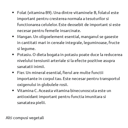
Folat (vitamina B9). Una dintre vitaminele B, folatul este
important pentru cresterea normala a tesuturilor si
functionarea celulelor. Este deosebit de important si este
necesar pentru femeile insarcinate.
Mangan. Un oligoelement esential, manganul se gaseste
in cantitati mari in cereale integrale, leguminoase, fructe
si legume.
Potasiu. O dieta bogata in potasiu poate duce la reducerea
nivelului tensiunii arteriale si la efecte pozitive asupra
sanatatii inimii.
Fier. Un mineral esential, fierul are multe functii
importante in corpul tau. Este necesar pentru transportul
oxigenului in globulele rosii.
Vitamina C. Aceasta vitamina binecunoscuta este un
antioxidant important pentru functia imunitara si
sanatatea pielii.
Alti compusi vegetali