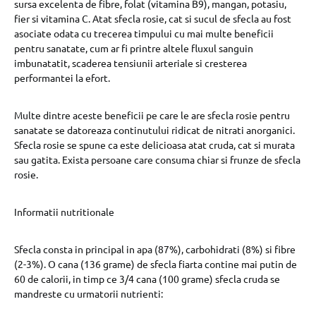
sursa excelenta de fibre, folat (vitamina B9), mangan, potasiu,
fier si vitamina C. Atat sfecla rosie, cat si sucul de sfecla au fost
asociate odata cu trecerea timpului cu mai multe beneficii
pentru sanatate, cum ar fi printre altele fluxul sanguin
imbunatatit, scaderea tensiunii arteriale si cresterea
performantei la efort.
Multe dintre aceste beneficii pe care le are sfecla rosie pentru
sanatate se datoreaza continutului ridicat de nitrati anorganici.
Sfecla rosie se spune ca este delicioasa atat cruda, cat si murata
sau gatita. Exista persoane care consuma chiar si frunze de sfecla
rosie.
Informatii nutritionale
Sfecla consta in principal in apa (87%), carbohidrati (8%) si fibre
(2-3%). O cana (136 grame) de sfecla fiarta contine mai putin de
60 de calorii, in timp ce 3/4 cana (100 grame) sfecla cruda se
mandreste cu urmatorii nutrienti: