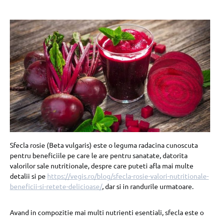
Sfecla rosie (Beta vulgaris) este o leguma radacina cunoscuta
pentru beneficiile pe care le are pentru sanatate, datorita
valorilor sale nutritionale, despre care puteti afla mai multe
detalii si pe
https://vegis.ro/blog/sfecla-rosie-valori-nutritionale-
beneficii-si-retete-delicioase/
, dar si in randurile urmatoare.
Avand in compozitie mai multi nutrienti esentiali, sfecla este o