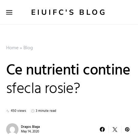
EIUIFC'S BLOG
Home
»
Blog
Ce nutrienti contine
sfecla rosie?
450 views
3 minute read
Dragos Blaga
May 14, 2020