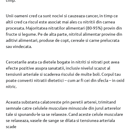
timp.
Unii oameni cred ca sunt nocivi si cauzeaza cancer, in timp ce
altii cred ca riscul este asociat mai ales cu nitritii din carnea
procesata. Majoritatea nitratilor alimentari (80-95%) provin din
fructe si legume. Pe de alta parte, nitritul alimentar provine din
aditivi alimentari, produse de copt, cereale si carne prelucrata
sau vindecata.
Cercetarile arata ca dietele bogate in nitriti si nitrati pot avea
efecte pozitive asupra sanatatii, inclusiv nivelul scazut al
tensiunii arteriale si scaderea riscului de multe boli. Corpul tau
poate converti nitratii dietetici – cum ar fi cei din sfecla – in oxid
nitric.
Aceasta substanta calatoreste prin peretii arterei, trimitand
semnale catre celulele musculare minuscule din jurul arterelor
tale si spunandu-le sa se relaxeze. Cand aceste celule musculare
se relaxeaza, vasele de sange se dilata si tensiunea arteriala
scade