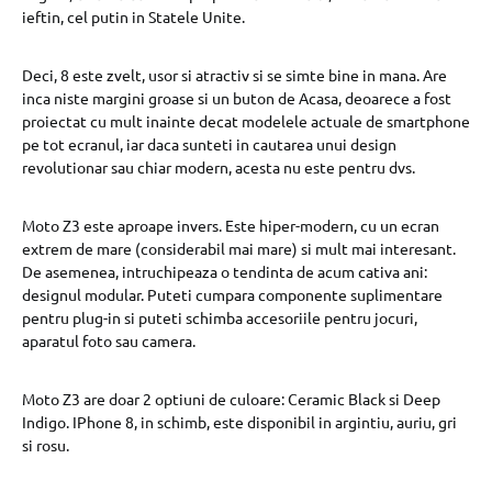
ieftin, cel putin in Statele Unite.
Deci, 8 este zvelt, usor si atractiv si se simte bine in mana. Are
inca niste margini groase si un buton de Acasa, deoarece a fost
proiectat cu mult inainte decat modelele actuale de smartphone
pe tot ecranul, iar daca sunteti in cautarea unui design
revolutionar sau chiar modern, acesta nu este pentru dvs.
Moto Z3 este aproape invers. Este hiper-modern, cu un ecran
extrem de mare (considerabil mai mare) si mult mai interesant.
De asemenea, intruchipeaza o tendinta de acum cativa ani:
designul modular. Puteti cumpara componente suplimentare
pentru plug-in si puteti schimba accesoriile pentru jocuri,
aparatul foto sau camera.
Moto Z3 are doar 2 optiuni de culoare: Ceramic Black si Deep
Indigo. IPhone 8, in schimb, este disponibil in argintiu, auriu, gri
si rosu.