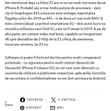
Am mentionat deja ca Moto Z3 are un ecran mult mai mare decat
iPhone 8. Probabil are si mai multa putere de procesare – desi
cip-ul Snapdragon 835 octa-core este vintage; majoritatea
flagship-urilor din 2018 au 845 – si de doua ori mai mult RAM. Si
este comercializat ca primul smartphone 5G – desi acest lucru va
necesita utilizarea unui Mod 5G, care va fi lansat in 2019. 8, pe de
alta parte, are camere video mai bune, capabile sa inregistreze
4K spre deosebire de 2160p de la Z3; ofera, de asemenea,
incarcare wireless, iar Z3 nu.
Software-ul poate fi factorul decisiv pentru multi cumparatori
potentiali – cu siguranta pentru multi cititori obisnuiti de
Macworld. IPhone 8 ruleaza iOS, iar cei care sunt obisnuiti cu
usurinta de utilizare a platformei respective, aplicatiile, functiile
de securitate si confidentialitate nu vor dori sa treaca la Android.
FACEBOOK
X (TWITTER)
0
Shares
PINTEREST
MAIL