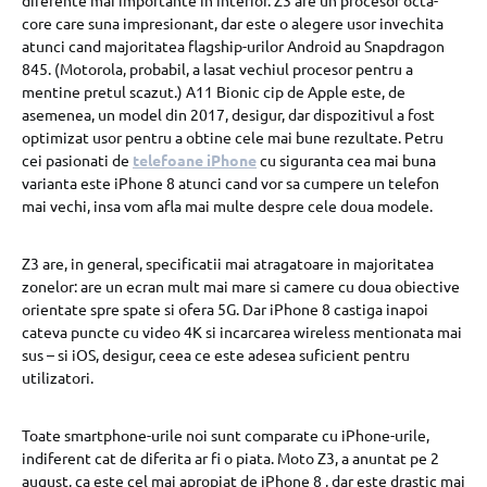
diferente mai importante in interior. Z3 are un procesor octa-
core care suna impresionant, dar este o alegere usor invechita
atunci cand majoritatea flagship-urilor Android au Snapdragon
845. (Motorola, probabil, a lasat vechiul procesor pentru a
mentine pretul scazut.) A11 Bionic cip de Apple este, de
asemenea, un model din 2017, desigur, dar dispozitivul a fost
optimizat usor pentru a obtine cele mai bune rezultate. Petru
cei pasionati de
telefoane iPhone
cu siguranta cea mai buna
varianta este iPhone 8 atunci cand vor sa cumpere un telefon
mai vechi, insa vom afla mai multe despre cele doua modele.
Z3 are, in general, specificatii mai atragatoare in majoritatea
zonelor: are un ecran mult mai mare si camere cu doua obiective
orientate spre spate si ofera 5G. Dar iPhone 8 castiga inapoi
cateva puncte cu video 4K si incarcarea wireless mentionata mai
sus – si iOS, desigur, ceea ce este adesea suficient pentru
utilizatori.
Toate smartphone-urile noi sunt comparate cu iPhone-urile,
indiferent cat de diferita ar fi o piata. Moto Z3, a anuntat pe 2
august, ca este cel mai apropiat de iPhone 8 , dar este drastic mai