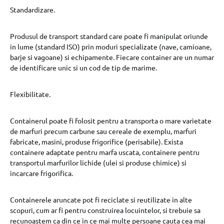
Standardizare.
Produsul de transport standard care poate fi manipulat oriunde
in lume (standard ISO) prin moduri specializate (nave, camioane,
barje si vagoane) si echipamente. Fiecare container are un numar
de identificare unic si un cod de tip de marime.
Flexibilitate.
Containerul poate fi folosit pentru a transporta o mare varietate
de marfuri precum carbune sau cereale de exemplu, marfuri
fabricate, masini, produse frigorifice (perisabile). Exista
containere adaptate pentru marfa uscata, containere pentru
transportul marfurilor lichide (ulei si produse chimice) si
incarcare frigorifica.
Containerele aruncate pot fi reciclate si reutilizate in alte
scopuri, cum ar fi pentru construirea locuintelor, si trebuie sa
recunoastem ca din ce in ce mai multe persoane cauta cea mai