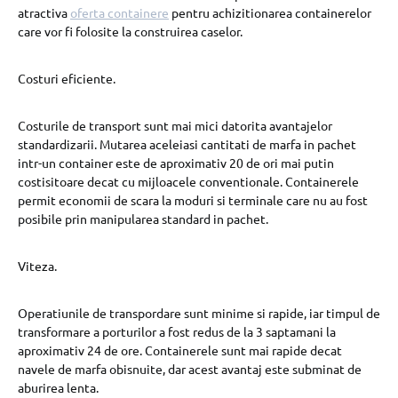
atractiva
oferta containere
pentru achizitionarea containerelor
care vor fi folosite la construirea caselor.
Costuri eficiente.
Costurile de transport sunt mai mici datorita avantajelor
standardizarii. Mutarea aceleiasi cantitati de marfa in pachet
intr-un container este de aproximativ 20 de ori mai putin
costisitoare decat cu mijloacele conventionale. Containerele
permit economii de scara la moduri si terminale care nu au fost
posibile prin manipularea standard in pachet.
Viteza.
Operatiunile de transpordare sunt minime si rapide, iar timpul de
transformare a porturilor a fost redus de la 3 saptamani la
aproximativ 24 de ore. Containerele sunt mai rapide decat
navele de marfa obisnuite, dar acest avantaj este subminat de
aburirea lenta.