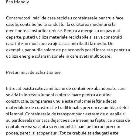
Eco friendly
Constructorii mici de case reciclau containerele pentru a face
casele, contribuind la randul lor la curatarea mediului si la
mentinerea costurilor reduse. Pentru a merge cu un pas mai
departe, puteti utiliza materiale reciclabile si sa va construiti
casa intr-un mod care va ajuta sa contribuiti la mediu. De
exemplu, panourile solare de pe acoperis pot fi instalate pentru a
utiliza energie solara in zonele in care aveti mult Soare.
Preturi mici de achizitionare
Intrucat exista cateva milioane de containere abandonate care
se afla in intreaga lume si o oferta mare pentru a obtine
constructia, cumpararea unuia este mult mai ieftina decat
materialele de constructie traditionale, precum caramida, otelul
si lemnul. Containerele de transport sunt extrem de durabile si
au pardoseala montata deja; ceea ce inseamna faptul ca o casa de
containere va va ajuta sa economisiti bani pe lucruri precum
podea, pereti si acoperisuri. Tot ce trebuie sa adaugati este