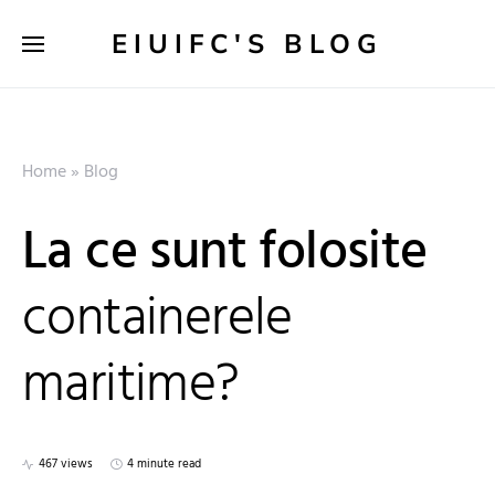
EIUIFC'S BLOG
Home
»
Blog
La ce sunt folosite
containerele
maritime?
467 views
4 minute read