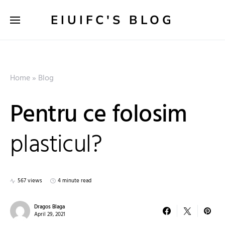
EIUIFC'S BLOG
Home
»
Blog
Pentru ce folosim
plasticul?
567 views
4 minute read
Dragos Blaga
April 29, 2021