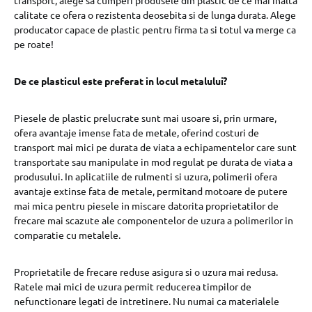
transport, alege sa cumperi produsele din plastic de ce mai inalta
calitate ce ofera o rezistenta deosebita si de lunga durata. Alege
producator capace de plastic pentru firma ta si totul va merge ca
pe roate!
De ce plasticul este preferat in locul metalului?
Piesele de plastic prelucrate sunt mai usoare si, prin urmare,
ofera avantaje imense fata de metale, oferind costuri de
transport mai mici pe durata de viata a echipamentelor care sunt
transportate sau manipulate in mod regulat pe durata de viata a
produsului. In aplicatiile de rulmenti si uzura, polimerii ofera
avantaje extinse fata de metale, permitand motoare de putere
mai mica pentru piesele in miscare datorita proprietatilor de
frecare mai scazute ale componentelor de uzura a polimerilor in
comparatie cu metalele.
Proprietatile de frecare reduse asigura si o uzura mai redusa.
Ratele mai mici de uzura permit reducerea timpilor de
nefunctionare legati de intretinere. Nu numai ca materialele