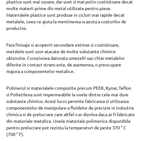
plastice sunt mai usoare, dar sunt si mai putin costisitoare decat
multe materii prime din metal utilizate pentru piese.
Materialele plastice sunt produse in cicluri mai rapide decat
metalele, ceea ce ajuta la mentinerea scazuta a costurilor de
productie.
Fara finisaje si acoperiri secundare extinse si costisitoare,
metalele sunt usor atacate de multe substante chimice
obisnuite. Coroziunea datorata umezelii sau chiar metalelor
diferite in contact strans este, de asemenea, o preocupare
majora a componentelor metalice.
Polimerul si materialele compozite precum PEEK, Kynar, Teflon
si Polietilena sunt impermeabile la unele dintre cele mai dure
substante chimice. Acest lucru permite fabricarea si utilizarea
componentelor de manipulare a fluidelor de precizie in industria
chimica si de prelucrare care altfel s-ar dizolva daca ar fi fabricate
din materiale metalice. Unele materiale polimerice disponibile
pentru prelucrare pot rezista la temperaturi de peste 370 ° C
(700 ° F).