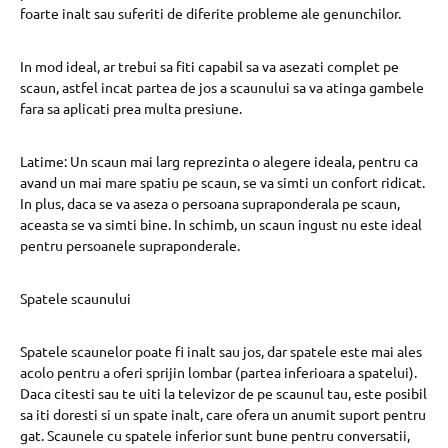
foarte inalt sau suferiti de diferite probleme ale genunchilor.
In mod ideal, ar trebui sa fiti capabil sa va asezati complet pe
scaun, astfel incat partea de jos a scaunului sa va atinga gambele
fara sa aplicati prea multa presiune.
Latime: Un scaun mai larg reprezinta o alegere ideala, pentru ca
avand un mai mare spatiu pe scaun, se va simti un confort ridicat.
In plus, daca se va aseza o persoana supraponderala pe scaun,
aceasta se va simti bine. In schimb, un scaun ingust nu este ideal
pentru persoanele supraponderale.
Spatele scaunului
Spatele scaunelor poate fi inalt sau jos, dar spatele este mai ales
acolo pentru a oferi sprijin lombar (partea inferioara a spatelui).
Daca citesti sau te uiti la televizor de pe scaunul tau, este posibil
sa iti doresti si un spate inalt, care ofera un anumit suport pentru
gat. Scaunele cu spatele inferior sunt bune pentru conversatii,