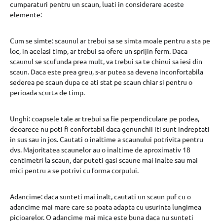
cumparaturi pentru un scaun, luati in considerare aceste
elemente:
Cum se simte: scaunul ar trebui sa se simta moale pentru a sta pe
loc, in acelasi timp, ar trebui sa ofere un sprijin ferm. Daca
scaunul se scufunda prea mult, va trebui sa te chinui sa iesi din
scaun. Daca este prea greu, s-ar putea sa devena inconfortabila
sederea pe scaun dupa ce ati stat pe scaun chiar si pentru o
perioada scurta de timp.
Unghi: coapsele tale ar trebui sa fie perpendiculare pe podea,
deoarece nu poti fi confortabil daca genunchii iti sunt indreptati
in sus sau in jos. Cautati o inaltime a scaunului potrivita pentru
dvs. Majoritatea scaunelor au o inaltime de aproximativ 18
centimetri la scaun, dar puteti gasi scaune mai inalte sau mai
mici pentru a se potrivi cu forma corpului.
Adancime: daca sunteti mai inalt, cautati un scaun puf cu o
adancime mai mare care sa poata adapta cu usurinta lungimea
picioarelor. O adancime mai mica este buna daca nu sunteti