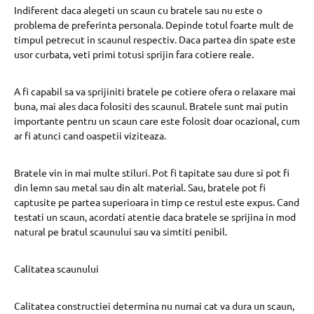
Indiferent daca alegeti un scaun cu bratele sau nu este o
problema de preferinta personala. Depinde totul foarte mult de
timpul petrecut in scaunul respectiv. Daca partea din spate este
usor curbata, veti primi totusi sprijin fara cotiere reale.
A fi capabil sa va sprijiniti bratele pe cotiere ofera o relaxare mai
buna, mai ales daca folositi des scaunul. Bratele sunt mai putin
importante pentru un scaun care este folosit doar ocazional, cum
ar fi atunci cand oaspetii viziteaza.
Bratele vin in mai multe stiluri. Pot fi tapitate sau dure si pot fi
din lemn sau metal sau din alt material. Sau, bratele pot fi
captusite pe partea superioara in timp ce restul este expus. Cand
testati un scaun, acordati atentie daca bratele se sprijina in mod
natural pe bratul scaunului sau va simtiti penibil.
Calitatea scaunului
Calitatea constructiei determina nu numai cat va dura un scaun,