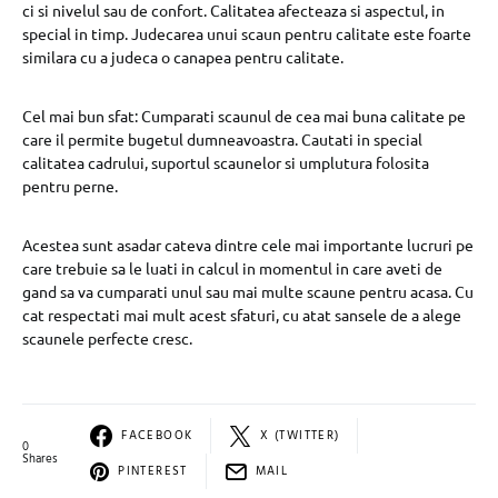
ci si nivelul sau de confort. Calitatea afecteaza si aspectul, in
special in timp. Judecarea unui scaun pentru calitate este foarte
similara cu a judeca o canapea pentru calitate.
Cel mai bun sfat: Cumparati scaunul de cea mai buna calitate pe
care il permite bugetul dumneavoastra. Cautati in special
calitatea cadrului, suportul scaunelor si umplutura folosita
pentru perne.
Acestea sunt asadar cateva dintre cele mai importante lucruri pe
care trebuie sa le luati in calcul in momentul in care aveti de
gand sa va cumparati unul sau mai multe scaune pentru acasa. Cu
cat respectati mai mult acest sfaturi, cu atat sansele de a alege
scaunele perfecte cresc.
FACEBOOK
X (TWITTER)
0
Shares
PINTEREST
MAIL