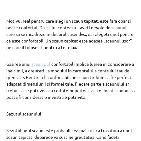
Motivul real pentru care alegi un scaun tapitat, este fara doar si
poate confortul. Da, stilul conteaza – aveti nevoie de scaunul
care sa se incadreze in decorul casei dvs., dar alegeti unul pentru
ca este confortabil. Un scaun tapitat este adesea „scaunul usor”
pe care il folosesti pentru a te relaxa.
Gasirea unui
scaun puf
confortabil implica luarea in considerare a
inaltimii, a greutatii, a modului in care stai si a centrului tau de
greutate. Pentru a fi confortabil, un scaun trebuie sa fie perfect
adaptat dimensiunii si formei tale. Fiecare parte a scaunului ar
trebui sa se potriveasca cerintelor perfect, astfel incat scaunul sa
poata fi considerat o investitie potrivita.
Sezutul scaunului
Sezutul unui scaun este probabil cea mai critica trasatura a unui
scaun tapitat, deoarece va sustine greutatea. Cand faceti