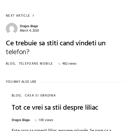
NEXT ARTICLE
Dragos Blaga
March 4, 2020
Ce trebuie sa stiti cand vindeti un
telefon?
BLOG
TELEFOANE MOBILE
482 views
YOU MAY ALSO LIKE
BLOG
CASA SI GRADINA
Tot ce vrei sa stii despre liliac
Dragos Blaga
1.0K views
Este usor sa gasesti liliac aproape oriunde. Se pare ca a