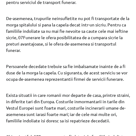
pentru serviciul de transport funerar.
De-asemenea, trupurile neinsufletite nu pot fi transportate de la
morga spitalului si pana la capela decat intr-un sicriu. Pentru ca
familiile indoliate sa nu mai fie nevoite sa caute cele mai ieftine
sicrie, 07Funerare le ofera posibilitatea de a cumpara sicrie la
preturi avantajoase, si le ofera de-asemenea si transportul
funerar.
Persoanele decedate trebuie sa fie imbalsamate inainte de a fi
duse de la morga la capela. Cu siguranta, de acest serviciu se vor
ocupa de-asemenea reprezentantii firmei de servicii funerare.
Exista situatii in care romanii mor departe de casa, printre straini,
in diferite tari din Europa. Costurile inmormantarii in tarile din
Vestul Europei sunt foarte mari, costurile incinerarii umane de-
asemenea sunt iarasi foarte mari; iar de cele mai multe ori,
familiile indoliate isi doresc sa isi repatrieze decedatii.