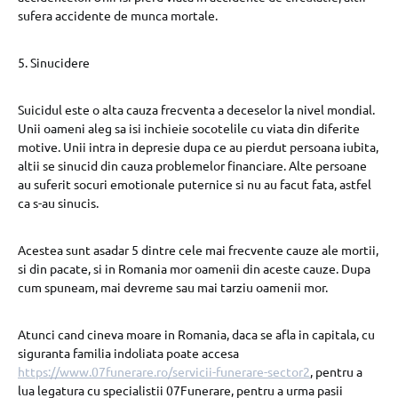
sufera accidente de munca mortale.
5. Sinucidere
Suicidul este o alta cauza frecventa a deceselor la nivel mondial.
Unii oameni aleg sa isi inchieie socotelile cu viata din diferite
motive. Unii intra in depresie dupa ce au pierdut persoana iubita,
altii se sinucid din cauza problemelor financiare. Alte persoane
au suferit socuri emotionale puternice si nu au facut fata, astfel
ca s-au sinucis.
Acestea sunt asadar 5 dintre cele mai frecvente cauze ale mortii,
si din pacate, si in Romania mor oamenii din aceste cauze. Dupa
cum spuneam, mai devreme sau mai tarziu oamenii mor.
Atunci cand cineva moare in Romania, daca se afla in capitala, cu
siguranta familia indoliata poate accesa
https://www.07funerare.ro/servicii-funerare-sector2
, pentru a
lua legatura cu specialistii 07Funerare, pentru a urma pasii