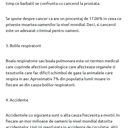
timp ce barbatii se confrunta cu cancerul la prostata.
Se spune despre cancer ca are un procentaj de 17.06% in ceea ce
priveste moartea oamenilor la nivel mondial. Deci, si cancerul
este un adevarat criminal pentru oameni.
3. Bolile respiratorii
Boala respiratorie sau boala pulmonara este un termen medical
care cuprinde afectiuni patologice care afecteaza organele si
tesuturile care fac dificil schimbul de gaze la animalele care
respira in aer. Aproximativ 7% din populatia lumii moare in
fiecare an din cauza bolilor respiratorii.
4. Accidente
Accidentele cu siguranta sunt o alta cauza frecventa a mortii. In
fiecare an mor milioane de oameni la nivel mondial datorita
accidentelor. Unii isi pierd viata in accidente de circulatie, altii