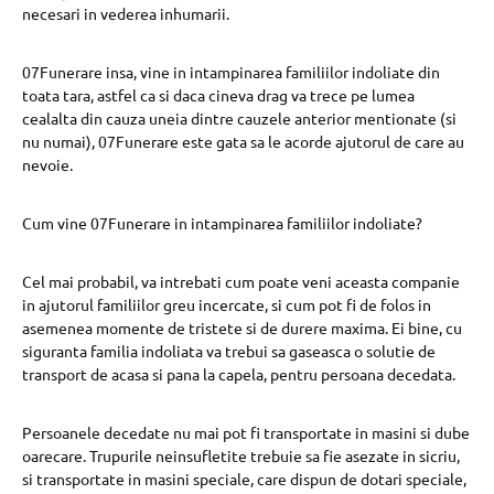
necesari in vederea inhumarii.
07Funerare insa, vine in intampinarea familiilor indoliate din
toata tara, astfel ca si daca cineva drag va trece pe lumea
cealalta din cauza uneia dintre cauzele anterior mentionate (si
nu numai), 07Funerare este gata sa le acorde ajutorul de care au
nevoie.
Cum vine 07Funerare in intampinarea familiilor indoliate?
Cel mai probabil, va intrebati cum poate veni aceasta companie
in ajutorul familiilor greu incercate, si cum pot fi de folos in
asemenea momente de tristete si de durere maxima. Ei bine, cu
siguranta familia indoliata va trebui sa gaseasca o solutie de
transport de acasa si pana la capela, pentru persoana decedata.
Persoanele decedate nu mai pot fi transportate in masini si dube
oarecare. Trupurile neinsufletite trebuie sa fie asezate in sicriu,
si transportate in masini speciale, care dispun de dotari speciale,