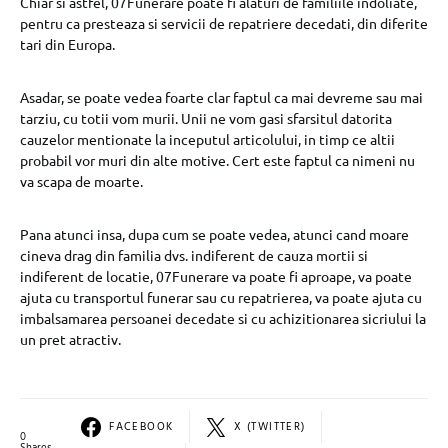
Chiar si astfel, 07Funerare poate fi alaturi de familiile indoliate,
pentru ca presteaza si servicii de repatriere decedati, din diferite
tari din Europa.
Asadar, se poate vedea foarte clar faptul ca mai devreme sau mai
tarziu, cu totii vom murii. Unii ne vom gasi sfarsitul datorita
cauzelor mentionate la inceputul articolului, in timp ce altii
probabil vor muri din alte motive. Cert este faptul ca nimeni nu
va scapa de moarte.
Pana atunci insa, dupa cum se poate vedea, atunci cand moare
cineva drag din familia dvs. indiferent de cauza mortii si
indiferent de locatie, 07Funerare va poate fi aproape, va poate
ajuta cu transportul funerar sau cu repatrierea, va poate ajuta cu
imbalsamarea persoanei decedate si cu achizitionarea sicriului la
un pret atractiv.
FACEBOOK
X (TWITTER)
0