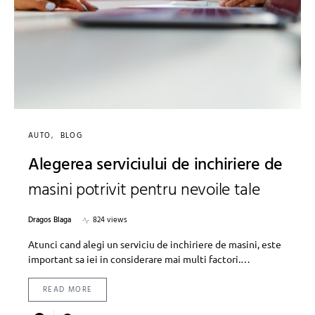
AUTO
BLOG
Alegerea serviciului de inchiriere de
masini potrivit pentru nevoile tale
Dragos Blaga
824 views
Atunci cand alegi un serviciu de inchiriere de masini, este
important sa iei in considerare mai multi factori.…
READ MORE