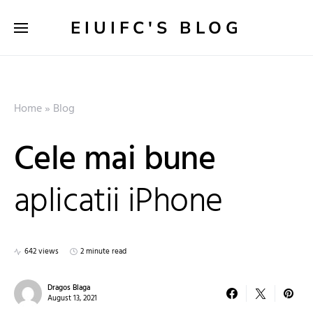
EIUIFC'S BLOG
Home
»
Blog
Cele mai bune
aplicatii iPhone
642 views
2 minute read
Dragos Blaga
August 13, 2021