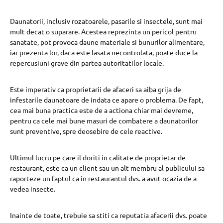
Daunatorii, inclusiv rozatoarele, pasarile si insectele, sunt mai
mult decat o suparare. Acestea reprezinta un pericol pentru
sanatate, pot provoca daune materiale si bunurilor alimentare,
iar prezenta lor, daca este lasata necontrolata, poate duce la
repercusiuni grave din partea autoritatilor locale.
Este imperativ ca proprietarii de afaceri sa aiba grija de
infestarile daunatoare de indata ce apare o problema. De fapt,
cea mai buna practica este de a actiona chiar mai devreme,
pentru ca cele mai bune masuri de combatere a daunatorilor
sunt preventive, spre deosebire de cele reactive.
Ultimul lucru pe care il doriti in calitate de proprietar de
restaurant, este ca un client sau un alt membru al publicului sa
raporteze un faptul ca in restaurantul dvs. a avut ocazia de a
vedea insecte.
Inainte de toate, trebuie sa stiti ca reputatia afacerii dvs. poate