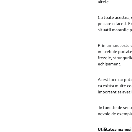
altele.
Cu toate acestea, 
pe care o faceti. 
situatii manusile p
Prin urmare, este
nu trebuie purtate 
frezele, strunguri
echipament.
Acest lucru ar pute
ca exista multe co
important sa aveti 
In functie de sect
nevoie de exempl
Utilitatea manusi