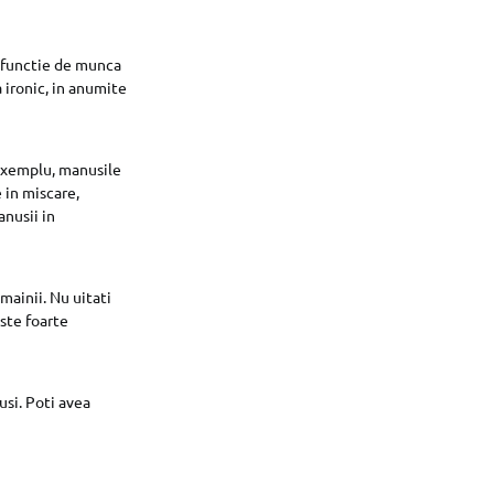
n functie de munca
 ironic, in anumite
exemplu, manusile
 in miscare,
anusii in
mainii. Nu uitati
Este foarte
usi. Poti avea