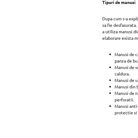
Tipuri de manusi
Dupa cum s-a expli
sa fie desfasurata
a utiliza manusi di
elaborare exista m
Manusi de ca
panza de b
Manusi de su
caldura.
Manusi de ul
Manusi din b
Manusi de ni
perforatii.
Manusi anti-
protectie si