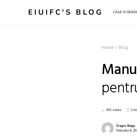
EIUIFC'S BLOG
CASA SI GRAD
Home
»
Blog
Manusi
pentr
455 views
2 m
Dragos Blaga
February 8, 20