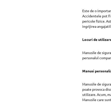
Este de o important
Accidentele pot fi
pericole fizice. As
ingrijirea angajati
Locuri de utilizar
Manusile de siguran
personalul compan
Manusi personali
Manusile de sigur
poate provoca disco
utilizare. Acum, ma
Manusile care sunt