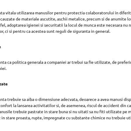
a vitala utilizarea manusilor pentru protectia colaboratorului in diferite
 cauzate de materiale ascutite, aschii metalice, precum si de anumite lov
tfel, adoptarea igienei si securitatii la locul de munca este necesara nu
lor, ci si pentru ca acestea sunt reguli de siguranta in general.
e
ta ca politica generala a companiei ar trebui sa fie utilizate, de preferi
iei.
zate
anta trebuie sa aiba o dimensiune adecvata, deoarece a avea manusi dis
nfort la lansarea activitatilor si, de asemenea, riscul de accident din ca
nusile trebuie pastrate in stare buna si nu uitati sa nu fiti utilizate pe m
 in stare proasta, rupte, impregnate cu substante chimice nu trebuie uti