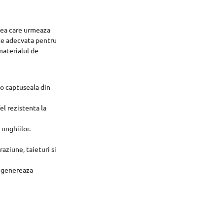
atea care urmeaza
ste adecvata pentru
 materialul de
 o captuseala din
el rezistenta la
 unghiilor.
raziune, taieturi si
e genereaza