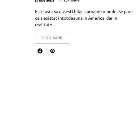
Dragos Blaga
1.0K views
Este usor sa gasesti liliac aproape oriunde. Se pare
ca a existat intotdeauna in America, dar in
realitate…
READ MORE