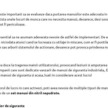
este important sa se evalueze daca purtarea manusilor este adecvata i
Exista unele locuri de munca care nu necesita manusi, deoarece, desi suna
ot fi periculoase.
 esential sa ne asumam adevarata nevoie de astfel de implementari. De 
niciodata atunci cand se lucreaza cu utilaje in miscare, cum ar fi puntile
le sau arborii sistemului de actionare, deoarece pot provoca prinderea m
a duce la tragerea mainii utilizatorului, provocand leziuni si amputarea 
mpanii care sunt dedicate vanzarii de manusi de siguranta industriala,. 
manusi de siguranta si acasa, luati in considerare acest lucru!
orul de lucru in care activezi, poti avea nevoie de multiple tipuri de man
u de un
set manusi din nitril nepudrate
.
lor de siguranta