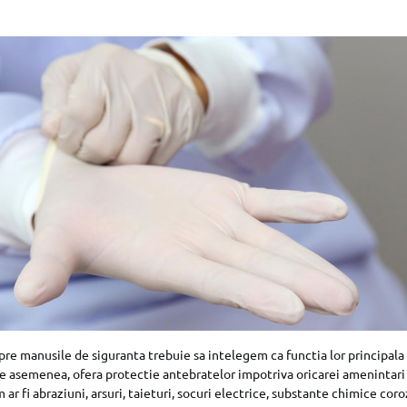
pre manusile de siguranta trebuie sa intelegem ca functia lor principala
 asemenea, ofera protectie antebratelor impotriva oricarei amenintari 
m ar fi abraziuni, arsuri, taieturi, socuri electrice, substante chimice coro