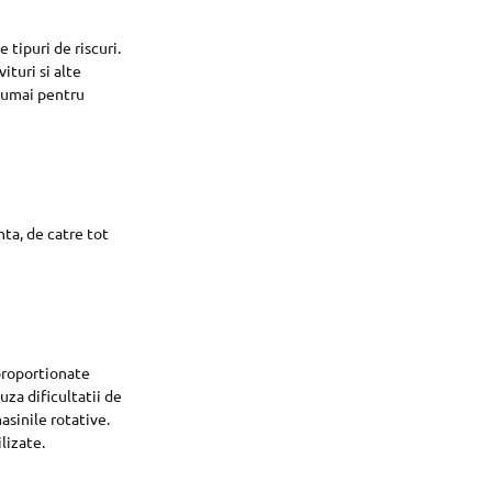
 tipuri de riscuri.
ituri si alte
 numai pentru
nta, de catre tot
proportionate
uza dificultatii de
asinile rotative.
lizate.