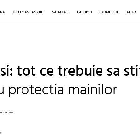
INA
TELEFOANE MOBILE
SANATATE
FASHION
FRUMUSETE
AUTO
: tot ce trebuie sa sti
u protectia mainilor
inute read
22