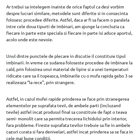
Ar trebui sa intelegem inainte de orice faptul ca desi vorbim
despre lucrari similare, metodele sunt diferite si in consecinta
folosesc procedee diferite. Astfel, daca ar fi sa facem o paralela
intre cele doua tipurti de imbinari, am ajunge la concluzia ca
fiecare in parte este speciala si fiecare in parte isi aduce aportul,
acolo unde este nevoie.
Unul dintre punctele de plecare in discutie il constituie tipul
imbinarii. In vreme ce sudarea foloseste procedee de imbinare la
cald, prin folosirea unui material de lipire si a unei temperaturi
ridicate care sa il topeasca, imbinarile cu o mufa rapida gebo 3 se
realizeaza “la rece”, prin strangere.
Astfel, in cazul mufei rapide prinderea se face prin stranegerea
elementelor pe suprafata tevii, de ambele parti (incluzand
tevile) astfel incat produsul final sa constituie de fapt o teava
semi- monolit care sa permita trecerea lichidului prin interior,
fara probleme. Fireste suprafata tevilor trebuie sa fie in ambele
cazuri curata si fara denivelari, astfel incat prinderea sa se faca in
cele mai bune conditii.