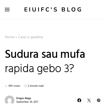
EIUIFC'S BLOG
Home
»
Casa si gradina
Sudura sau mufa
rapida gebo 3?
499 views
2 minute read
Dragos Blaga
September 29, 2017