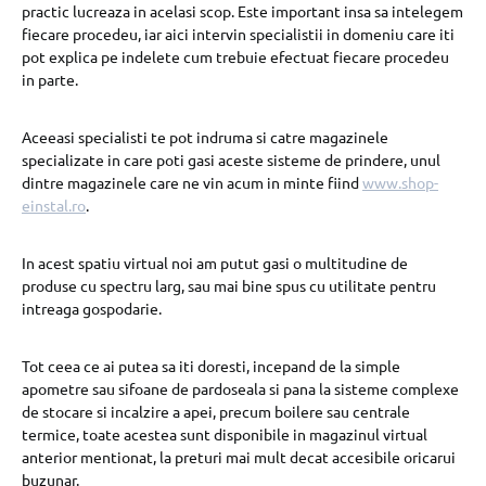
practic lucreaza in acelasi scop. Este important insa sa intelegem
fiecare procedeu, iar aici intervin specialistii in domeniu care iti
pot explica pe indelete cum trebuie efectuat fiecare procedeu
in parte.
Aceeasi specialisti te pot indruma si catre magazinele
specializate in care poti gasi aceste sisteme de prindere, unul
dintre magazinele care ne vin acum in minte fiind
www.shop-
einstal.ro
.
In acest spatiu virtual noi am putut gasi o multitudine de
produse cu spectru larg, sau mai bine spus cu utilitate pentru
intreaga gospodarie.
Tot ceea ce ai putea sa iti doresti, incepand de la simple
apometre sau sifoane de pardoseala si pana la sisteme complexe
de stocare si incalzire a apei, precum boilere sau centrale
termice, toate acestea sunt disponibile in magazinul virtual
anterior mentionat, la preturi mai mult decat accesibile oricarui
buzunar.