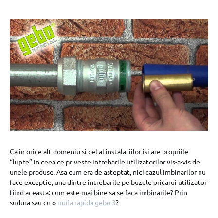
Ca in orice alt domeniu si cel al instalatiilor isi are propriile
“lupte” in ceea ce priveste intrebarile utilizatorilor vis-a-vis de
unele produse. Asa cum era de asteptat, nici cazul imbinarilor nu
face exceptie, una dintre intrebarile pe buzele oricarui utilizator
fiind aceasta: cum este mai bine sa se faca imbinarile? Prin
sudura sau cu o
mufa rapida gebo 3
?