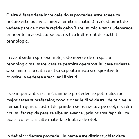
O alta diferentiere intre cele doua procedee este aceea ca
fiecare este potrivita unei anumite situatii. Din acest punct de
vedere pare ca o mufa rapida gebo 3 are un mic avantaj, deoarece
prinderile in acest caz se pot realiza indiferent de spatiul
tehnologic.
In cazul suduri spre exemplu, este nevoie de un spatiu
tehnologic mai mare, care sa permita operatorului care sudeaza
sa se miste si o data cu el sa sa poata misca si dispozitivele
folosite in vederea efectuarii lipiturii.
Este important sa stim ca ambele procedee se pot realiza pe
majoritatea suprafetelor, conditionarile fiind destul de putine la
numar. In general astfel de prinderi se realizeaza pe otel, insa din
nou mufar rapida pare sa aiba un avantaj, prin prisma faptului ca
poate conecta si alte materiale inafara de otel.
In definitiv fiecare procedeu in parte este distinct, chiar daca