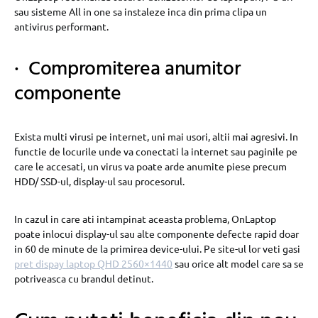
sau sisteme All in one sa instaleze inca din prima clipa un
antivirus performant.
· Compromiterea anumitor
componente
Exista multi virusi pe internet, uni mai usori, altii mai agresivi. In
functie de locurile unde va conectati la internet sau paginile pe
care le accesati, un virus va poate arde anumite piese precum
HDD/ SSD-ul, display-ul sau procesorul.
In cazul in care ati intampinat aceasta problema, OnLaptop
poate inlocui display-ul sau alte componente defecte rapid doar
in 60 de minute de la primirea device-ului. Pe site-ul lor veti gasi
pret dispay laptop QHD 2560×1440
sau orice alt model care sa se
potriveasca cu brandul detinut.