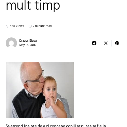
mult timp
468 views
2 minute read
Dragos Blaga
May 16, 2016
Sa astepti înainte de a-ti concepe copiii ar putea sa fie in