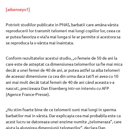
[adsenseyu1]
Potrivit studiilor publicate in PNAS, barbatii care amâna vârsta
reproducerii lor transmit telomeri mai lungi copiilor lor, ceea ce
ar putea favoriza o via?a mai lunga si le-ar permite si acestora sa
se reproduca la o vârsta mai înaintata.
Conform rezultatelor acestui studiu, „o femeie de 50 de ani la
care este de asteptat ca dimensiunea telomerilor sa fie mai mica
decât a unei femei de 40 de ani, ar putea astfel sa aiba telomeri
de aceeasi dimensiune ca cea din urma daca tat?l ei avea cu 10
ani mai mult decât tatal femeii de 40 de ani când aceasta s-a
nascut:, precizeaza Dan Eisenberg intr-un interviu cu AFP
(Agence France-Presse).
„Nu stim foarte bine de ce telomerii sunt mai lungi in sperma
barbatilor mai in vârsta. Dar explicayia cea mai probabila este ca
acest lucru se datoreaza unei enzime numite „telomeraza”, care
ajuta la alungirea dimensiunii telomerilor”, declara Dan