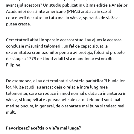
avantajul acestora? Un studiu publicat in ultima editie a Analelor
Academiei de stiinte americane (PNAS) arata ca in cazul
conceperii de catre un tata mai in vârsta, speran?a de via?a ar
putea creste.
Cercetatorii aflati in spatele acestor studii au ajuns la aceasta
concluzie m?surând telomerii, un fel de capac situat la
extremitatea cromozomilor pentru a-i proteja, folosind probele
de sânge a 1779 de tineri adulti si a mamelor acestora din
Filipine.
De asemenea, ei au determinat si vârstele parintilor ?i bunicilor
lor. Multe studii au aratat deja o relatie între lungimea
telomerilor, care se reduce în mod normal o data cu înaintarea in
vârsta, si longevitate : persoanele ale caror telomeri sunt mai
mari se bucura, în general, de o sanatate mai buna si traiesc mai
mult.
Favorizeaz? ace?tia o via?a mai lunga?