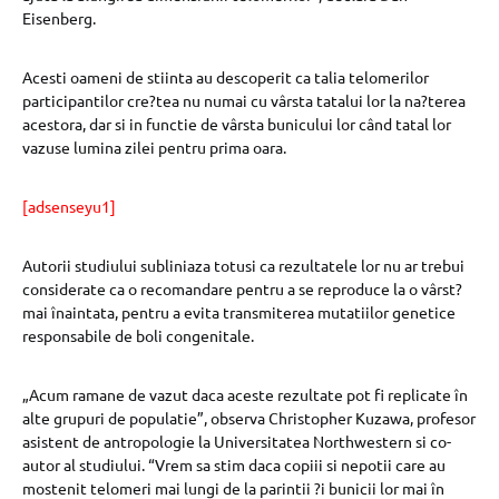
Eisenberg.
Acesti oameni de stiinta au descoperit ca talia telomerilor
participantilor cre?tea nu numai cu vârsta tatalui lor la na?terea
acestora, dar si in functie de vârsta bunicului lor când tatal lor
vazuse lumina zilei pentru prima oara.
[adsenseyu1]
Autorii studiului subliniaza totusi ca rezultatele lor nu ar trebui
considerate ca o recomandare pentru a se reproduce la o vârst?
mai înaintata, pentru a evita transmiterea mutatiilor genetice
responsabile de boli congenitale.
„Acum ramane de vazut daca aceste rezultate pot fi replicate în
alte grupuri de populatie”, observa Christopher Kuzawa, profesor
asistent de antropologie la Universitatea Northwestern si co-
autor al studiului. “Vrem sa stim daca copiii si nepotii care au
mostenit telomeri mai lungi de la parintii ?i bunicii lor mai în