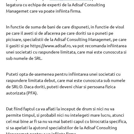
legatura cu echipa de experti de la Adisaf Consulting
Managemet care va poate infiinta firma.
In functie de suma de bani de care dispuneti, in functie de visul
pe care il aveti si de afacerea pe care doriti sa o puneti pe
picioare, specialistii de la Adisaf Consulting Managemet, pe care
ii gasiti si pe https://www.adisaf.ro, va pot recomanda infiintarea
unei societati cu raspundere limitata, care mai este cunoscuta si
sub numele de SRL.
Puteti opta de-asemenea pentru infiintarea unei societati cu
raspundere limitata debut, care mai este cunoscuta sub numele
de SRL-D. Daca doriti, puteti deveni chiar si persoana fizica
autorizata (PFA).
Dat fiind faptul ca va aflati la inceput de drum si nici nu va
permite timpul, si probabil nici nu intelegeti mare lucru, atunci
cel mai bine ar fi sa nu va mai bateti capul cu birocratia specifica,
si sa apelati la ajutorul specialistilor de la Adisaf Consulting
Managemet pentru a va infiinta firma.