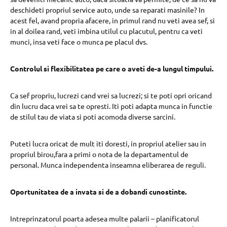
deschideti propriul service auto, unde sa reparati masinile? In
acest fel, avand propria afacere, in primul rand nu veti avea sef, si
in al doilea rand, veti imbina utilul cu placutul, pentru ca veti
munci, insa veti face o munca pe placul dvs.
Controlul si flexibilitatea pe care o aveti de-a lungul timpului.
Ca sef propriu, lucrezi cand vrei sa lucrezi; si te poti opri oricand
din lucru daca vrei sa te opresti. Iti poti adapta munca in functie
de stilul tau de viata si poti acomoda diverse sarcini.
Puteti lucra oricat de mult iti doresti, in propriul atelier sau in
propriul birou,fara a primi o nota de la departamentul de
personal. Munca independenta inseamna eliberarea de reguli.
Oportunitatea de a invata si de a dobandi cunostinte.
Intreprinzatorul poarta adesea multe palarii – planificatorul