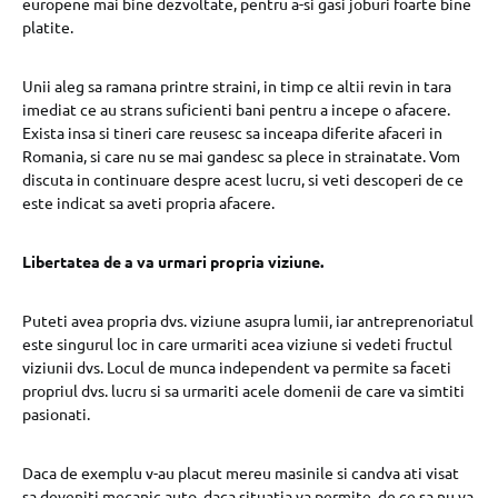
europene mai bine dezvoltate, pentru a-si gasi joburi foarte bine
platite.
Unii aleg sa ramana printre straini, in timp ce altii revin in tara
imediat ce au strans suficienti bani pentru a incepe o afacere.
Exista insa si tineri care reusesc sa inceapa diferite afaceri in
Romania, si care nu se mai gandesc sa plece in strainatate. Vom
discuta in continuare despre acest lucru, si veti descoperi de ce
este indicat sa aveti propria afacere.
Libertatea de a va urmari propria viziune.
Puteti avea propria dvs. viziune asupra lumii, iar antreprenoriatul
este singurul loc in care urmariti acea viziune si vedeti fructul
viziunii dvs. Locul de munca independent va permite sa faceti
propriul dvs. lucru si sa urmariti acele domenii de care va simtiti
pasionati.
Daca de exemplu v-au placut mereu masinile si candva ati visat
sa deveniti mecanic auto, daca situatia va permite, de ce sa nu va