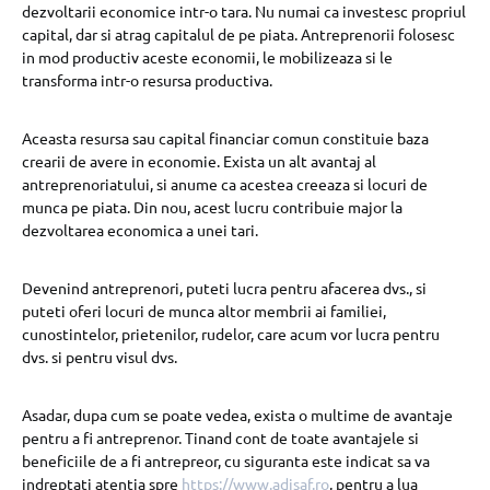
dezvoltarii economice intr-o tara. Nu numai ca investesc propriul
capital, dar si atrag capitalul de pe piata. Antreprenorii folosesc
in mod productiv aceste economii, le mobilizeaza si le
transforma intr-o resursa productiva.
Aceasta resursa sau capital financiar comun constituie baza
crearii de avere in economie. Exista un alt avantaj al
antreprenoriatului, si anume ca acestea creeaza si locuri de
munca pe piata. Din nou, acest lucru contribuie major la
dezvoltarea economica a unei tari.
Devenind antreprenori, puteti lucra pentru afacerea dvs., si
puteti oferi locuri de munca altor membrii ai familiei,
cunostintelor, prietenilor, rudelor, care acum vor lucra pentru
dvs. si pentru visul dvs.
Asadar, dupa cum se poate vedea, exista o multime de avantaje
pentru a fi antreprenor. Tinand cont de toate avantajele si
beneficiile de a fi antrepreor, cu siguranta este indicat sa va
indreptati atentia spre
https://www.adisaf.ro
, pentru a lua