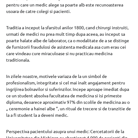
pentru care un medic alege sa poarte alb este recunoasterea
usoara de catre colegi si pacienti.
Traditia a inceput la sfarsitul anilor 1800, cand chirurgi instruiti,
urmati de medici nu prea mult timp dupa aceea, au inceput sa
poarte halate albe de laborator, ca o modalitate de a se distinge
de furnizorii fraudulosi de asistenta medicala asa cum erau cei
care vindeau cure miraculoase si nu practicau medicina
traditionala.
In zilele noastre, motivele variaza de la un simbol de
profesionalism, integritate si cel mai inalt angajament pentru
ingrijirea bolnavilor si suferinzilor. Incepe aproape imediat dupa
ce un student absolva facultatea de medicina si isi primeste
diploma, deoarece aproximativ 97% din scolile de medicina au o
„ ceremonie a hainei albe ”, un ritual de trecere si de tranzitie de
la a fi student la a deveni medic.
Perspectiva pacientului asupra unui medic: Cercetatorii de la
Universitatea din Michigan au chestionat 4.000 de pacienti din