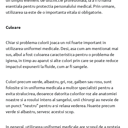
un simplu element de distinctie profesionala, la a fi o haina
esentiala pentru protectia personalului medical. Prin urmare,
utilizarea sa este de o importanta vitala si obligatorie.
Culoare
Chiar si problema culorii joaca un rol foarte important in
utilizarea uniformei medicale. Desi, asa cum am mentionat mai
sus, albul a fost culoarea caracteristica pentru o problema de
igiena, in timp au aparut si alte culori prin care se poate reduce
impactul expunerii la fluide, cum ar fi sangele.
Culori precum verde, albastru, gri, roz, galben sau rosu, sunt
folosite si in uniforma medicala a multor specialisti pentru a
evita stralucirea, deoarece datorita culorilor roz ale anatomiei
noastre si a rosului intens al sangelui, unii chirurgi au nevoie de
un punct “neutru” pentru a-si relaxa vederea. Nuante precum
verde si albastru, servesc acestui scop.
In general, utilizarea uniformei medicale are scopul de a proteja