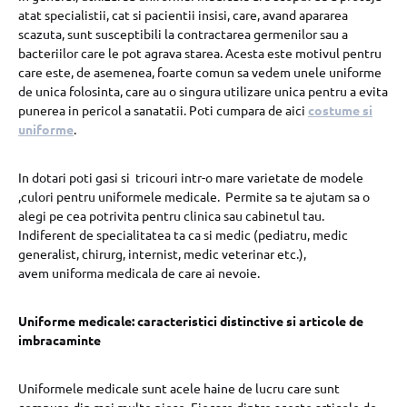
atat specialistii, cat si pacientii insisi, care, avand apararea
scazuta, sunt susceptibili la contractarea germenilor sau a
bacteriilor care le pot agrava starea. Acesta este motivul pentru
care este, de asemenea, foarte comun sa vedem unele uniforme
de unica folosinta, care au o singura utilizare unica pentru a evita
punerea in pericol a sanatatii. Poti cumpara de aici
costume si
uniforme
.
In dotari poti gasi si tricouri intr-o mare varietate de modele
,culori pentru uniformele medicale. Permite sa te ajutam sa o
alegi pe cea potrivita pentru clinica sau cabinetul tau.
Indiferent de specialitatea ta ca si medic (pediatru, medic
generalist, chirurg, internist, medic veterinar etc.),
avem uniforma medicala de care ai nevoie.
Uniforme medicale: caracteristici distinctive si articole de
imbracaminte
Uniformele medicale sunt acele haine de lucru care sunt