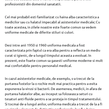
profesionistii din domeniul sanatatii.
Cel mai probabil esti familiarizat cu haina alba caracteristica a
medicilor sau cu halatul impecabil al asistentelor medicale; Cu
toate acestea, in zilele noastre este foarte comun sa vedem
uniforme medicale de diferite stiluri si culori.
Desi intre anii 1950 si 1960 uniforma medicala a fost
caracterizata prin faptul ca era alba pentru a reflecta un mediu
curat si igienic, de-a lungul timpului aceasta a evoluat. In
prezent, este foarte comun sa gasesti uniforme moderne si mult
mai confortabile pentru personalul medical.
In cazul asistentelor medicale, de exemplu, s-a trecut de la
purtarea fustelor la o rochie mult mai practica pentru a evita
expunerea la virusi si bacterii. De asemenea, medicii, in afara de
purtarea halatelor albe, au inceput sa foloseasca seturi cu
tesaturi anti-fluide pentru a se proteja in timpul tratamentului.
Si tocmai de-a lungul anilor, uniforma medicala a trecut de la a fi