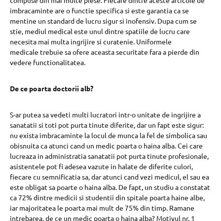
compuse din mai multe piese. Fiecare dintre aceste articole de
imbracaminte are o functie specifica si este garantia ca se
mentine un standard de lucru sigur si inofensiv. Dupa cum se
stie, mediul medical este unul dintre spatiile de lucru care
necesita mai multa ingrijire si curatenie. Uniformele
medicale trebuie sa ofere aceasta securitate fara a pierde din
vedere functionalitatea.
De ce poarta doctorii alb?
S-ar putea sa vedeti multi lucratori intr-o unitate de ingrijire a
sanatatii si toti pot purta tinute diferite, dar un fapt este sigur:
nu exista imbracaminte la locul de munca la fel de simbolica sau
obisnuita ca atunci cand un medic poarta o haina alba. Cei care
lucreaza in administratia sanatatii pot purta tinute profesionale,
asistentele pot fi adesea vazute in halate de diferite culori,
fiecare cu semnificatia sa, dar atunci cand vezi medicul, el sau ea
este obligat sa poarte o haina alba. De fapt, un studiu a constatat
ca 72% dintre medicii si studentii din spitale poarta haine albe,
iar majoritatea le poarta mai mult de 75% din timp. Ramane
intrebarea, de ce un medic poarta o haina alba? Motivul nr. 1