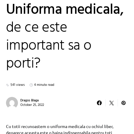
Uniforma medicala,
de ce este
important sa o
porti?
541 views
4 minute read
Dragos Blaga
October 25, 2022
Cu totii recunoastem o uniforma medicala cu ochiul liber,
deoarece aceasta este o haina indispensabila pentru toti