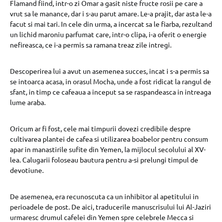
Flamand fiind, intr-o zi Omar a gasit niste fructe rosii pe care a
vrut sa le manance, dar i s-au parut amare. Le-a prajit, dar asta le-a
facut si mai tari. In cele din urma, a incercat sa le fiarba, rezultand
un lichid maroniu parfumat care, intr-o clipa, i-a oferit o energie
nefireasca, ce i-a permis sa ramana treaz zile intregi.
Descoperirea lui a avut un asemenea succes, incat i s-a permis sa
se intoarca acasa, in orasul Mocha, unde a fost ridicat la rangul de
sfant, in timp ce cafeaua a inceput sa se raspandeasca in intreaga
lume araba.
Oricum ar fi fost, cele mai timpurii dovezi credibile despre
cultivarea plantei de cafea si utilizarea boabelor pentru consum
apar in manastirile sufite din Yemen, la mijlocul secolului al XV-
lea. Calugarii foloseau bautura pentru a-si prelungi timpul de
devotiune.
De asemenea, era recunoscuta ca un inhibitor al apetitului in
perioadele de post. De aici, traducerile manuscrisului lui Al-Jaziri
urmaresc drumul cafelei din Yemen spre celebrele Mecca si