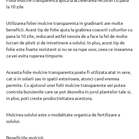
Folia mulcire transparenta ajuta la accelerarea recoltei cu pana
la 10 zile
Utilizarea foliei mulcire transparenta in gradinarit are multe
beneficii. Acest tip de folie ajuta la grabirea coacerii culturilor cu
pana la 10 zile, reducand astfel nevoia de a face la fel de multe
lucrari de plivit si de intretinere a solului. In plus, acest tip de
folie este foarte rezistent si nu se va rupe usor, ceea ce inseamna
ca vei evita ruperea timpurie.
Aceasta folie mulcire transparenta poate fi utilizata atat in sere,
cat si in solarii sau in spatii exterioare, atunci cand vremea
permite. Cu ajutorul unei folii mulcire transparente vei putea
controla buruienile care se pot dezvolta in jurul plantelor tale si,
in plus, poti creste productivitatea acestora.
Mulcirea solului este o modalitate organica de fertilizare a
solului.
Beneficiile mulcirii