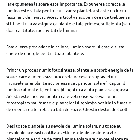
iar expunerea la soare este importanta. Expunerea corecta la
lumina este vitala pentru cultivarea plantelor si este un lucru
fascinant de invatat. Acest articol va acoperi ceea ce trebuie sa
stiti pentru a va asigura ca plantele tale primesc suficienta (sau
doar cantitatea potrivita) de lumina.
Fara a intra prea adanc in stiinta, lumina soarelui este o sursa
cheie de energie pentru toate plantele.
Printr-un proces numit fotosinteza, plantele absorb energia de la
soare, care alimenteaza procesele necesare supravietuirii.
Frunzele unei plante actioneaza ca „panouri solare”, captand
lumina cat mai eficient posibil pentru a ajuta planta sa creasca.
Acesta este motivul pentru care veti observa ceva numit
fototropism sau frunzele plantelor isi schimba pozitia in functie
de orientarea lor relativa fata de soare. Chestii destul de cool!
Desi toate plantele au nevoie de lumina solara, nu toate au
nevoie de aceeasi cantitate. Etichetele de pepiniera ale
plantelor tale indica de cata lumina solara are nevoie planta ta