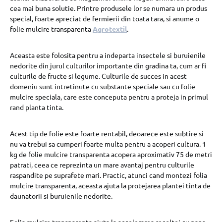
cea mai buna solutie. Printre produsele lor se numara un produs
special, foarte apreciat de fermierii din toata tara, si anume o
folie mulcire transparenta
A
grotextil
.
Aceasta este folosita pentru a indeparta insectele si buruienile
nedorite din jurul culturilor importante din gradina ta, cum ar fi
culturile de fructe si legume. Culturile de succes in acest
domeniu sunt intretinute cu substante speciale sau cu folie
mulcire speciala, care este conceputa pentru a proteja in primul
rand planta tinta.
Acest tip de folie este foarte rentabil, deoarece este subtire si
nu va trebui sa cumperi foarte multa pentru a acoperi cultura. 1
kg de folie mulcire transparenta acopera aproximativ 75 de metri
patrati, ceea ce reprezinta un mare avantaj pentru culturile
raspandite pe suprafete mari. Practic, atunci cand montezi folia
mulcire transparenta, aceasta ajuta la protejarea plantei tinta de
daunatorii si buruienile nedorite.