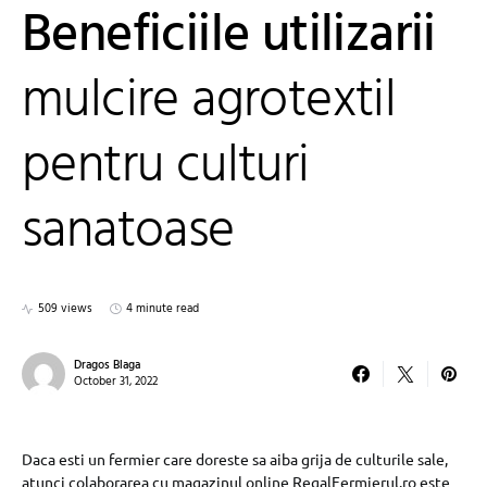
Beneficiile utilizarii
mulcire agrotextil
pentru culturi
sanatoase
509 views
4 minute read
Dragos Blaga
October 31, 2022
Daca esti un fermier care doreste sa aiba grija de culturile sale,
atunci colaborarea cu magazinul online RegalFermierul.ro este