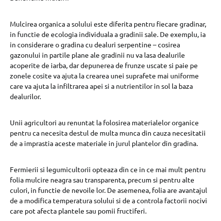
Mulcirea organica a solului este diferita pentru fiecare gradinar,
in functie de ecologia individuala a gradinii sale. De exemplu, ia
in considerare o gradina cu dealuri serpentine – cosirea
gazonului in partile plane ale gradinii nu va lasa dealurile
acoperite de iarba, dar depunerea de frunze uscate si paie pe
zonele cosite va ajuta la crearea unei suprafete mai uniforme
care va ajuta la infiltrarea apei si a nutrientilor in sol la baza
dealurilor.
Unii agricultori au renuntat la folosirea materialelor organice
pentru ca necesita destul de multa munca din cauza necesitatii
de a imprastia aceste materiale in jurul plantelor din gradina.
Fermierii si legumicultorii opteaza din ce in ce mai mult pentru
folia mulcire neagra sau transparenta, precum si pentru alte
culori, in functie de nevoile lor. De asemenea, folia are avantajul
de a modifica temperatura solului si de a controla factorii nocivi
care pot afecta plantele sau pomii fructiferi.