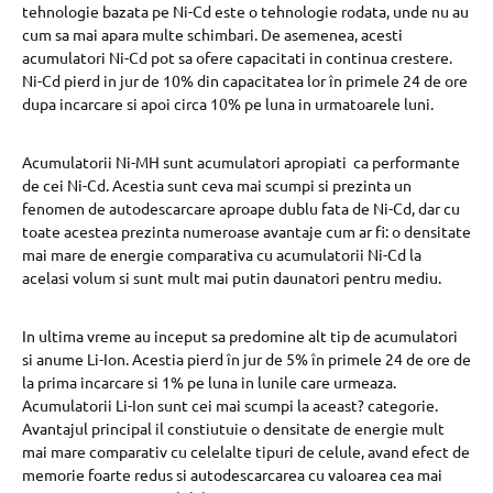
tehnologie bazata pe Ni-Cd este o tehnologie rodata, unde nu au
cum sa mai apara multe schimbari. De asemenea, acesti
acumulatori Ni-Cd pot sa ofere capacitati in continua crestere.
Ni-Cd pierd in jur de 10% din capacitatea lor în primele 24 de ore
dupa incarcare si apoi circa 10% pe luna in urmatoarele luni.
Acumulatorii Ni-MH sunt acumulatori apropiati ca performante
de cei Ni-Cd. Acestia sunt ceva mai scumpi si prezinta un
fenomen de autodescarcare aproape dublu fata de Ni-Cd, dar cu
toate acestea prezinta numeroase avantaje cum ar fi: o densitate
mai mare de energie comparativa cu acumulatorii Ni-Cd la
acelasi volum si sunt mult mai putin daunatori pentru mediu.
In ultima vreme au inceput sa predomine alt tip de acumulatori
si anume Li-Ion. Acestia pierd în jur de 5% în primele 24 de ore de
la prima incarcare si 1% pe luna in lunile care urmeaza.
Acumulatorii Li-Ion sunt cei mai scumpi la aceast? categorie.
Avantajul principal il constiutuie o densitate de energie mult
mai mare comparativ cu celelalte tipuri de celule, avand efect de
memorie foarte redus si autodescarcarea cu valoarea cea mai