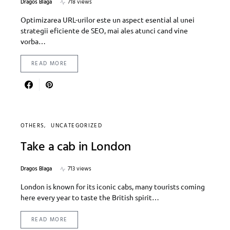
Dragos Blaga
718 views
Optimizarea URL-urilor este un aspect esential al unei
strategii eficiente de SEO, mai ales atunci cand vine
vorba…
READ MORE
OTHERS
UNCATEGORIZED
Take a cab in London
Dragos Blaga
713 views
London is known for its iconic cabs, many tourists coming
here every year to taste the British spirit…
READ MORE